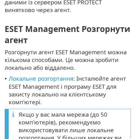
даними із сервером ESET PROTECT
винятково через агент.
ESET Management Pозгорнути
агент
Розгорнути агент ESET Management можна
кількома способами. Це можна зробити
локально або віддалено.
Локальне розгортання
: Інсталюйте агент
•
ESET Management і програму ESET для
захисту локально на клієнтському
комп’ютері.
Якщо у вас мала мережа (до 50
комп’ютерів), рекомендуємо
використовувати лише локальне
розгортання. У більших мережах ви