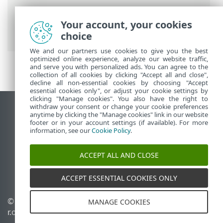
Інтерактивна довідка ESET
>
ESET
PROTECT
>
Початок роботи
> ESET
Your account, your cookies
Management Pозгорнути агент
choice
We and our partners use cookies to give you the best
optimized online experience, analyze our website traffic,
and serve you with personalized ads. You can agree to the
collection of all cookies by clicking "Accept all and close",
decline all non-essential cookies by choosing "Accept
essential cookies only", or adjust your cookie settings by
clicking "Manage cookies". You also have the right to
withdraw your consent or change your cookie preferences
Переглянути повну версію
anytime by clicking the "Manage cookies" link in our website
footer or in your account settings (if available). For more
End of Life
information, see our
Cookie Policy
.
База знань ESET
Форум ESET
ACCEPT ALL AND CLOSE
ESET Status Portal
Регіональна підтримка
ACCEPT ESSENTIAL COOKIES ONLY
© 1992 - 2026 ESET, spol. s
Керувати файлами cookie
MANAGE COOKIES
r.o. - Усі права захищено.
Політика щодо файлів
cookie