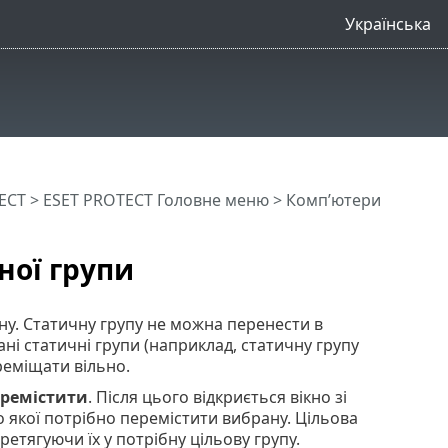
Українська
ECT
>
ESET PROTECT Головне меню
>
Комп’ютери
ної групи
ну. Статичну групу не можна перенести в
і статичні групи (наприклад, статичну групу
ереміщати вільно.
ремістити
. Після цього відкриється вікно зі
о якої потрібно перемістити вибрану. Цільова
етягуючи їх у потрібну цільову групу.