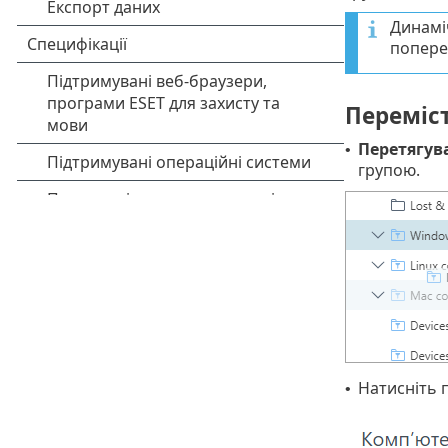
Динамі
попере
Переміс
Перетягув
•
групою.
Натисніть 
•