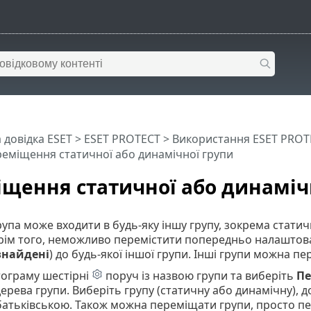
 довідка ESET
>
ESET PROTECT
>
Використання ESET PROT
еміщення статичної або динамічної групи
щення статичної або динаміч
упа може входити в будь-яку іншу групу, зокрема статич
рім того, неможливо перемістити попередньо налаштован
знайдені
) до будь-якої іншої групи. Інші групи можна п
тограму шестірні
поруч із назвою групи та виберіть
Пе
ерева групи. Виберіть групу (статичну або динамічну), д
батьківською. Також можна переміщати групи, просто пер