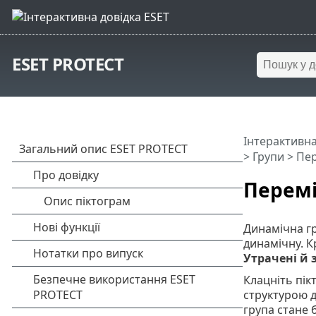
ESET PROTECT
Інтерактивна
>
Групи
> Пер
Перемі
Динамічна гр
динамічну. К
Утрачені й 
Клацніть пік
структурою д
група стане 