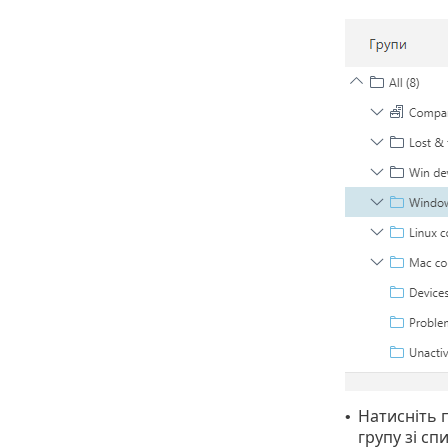
Натисніть 
•
групу зі сп