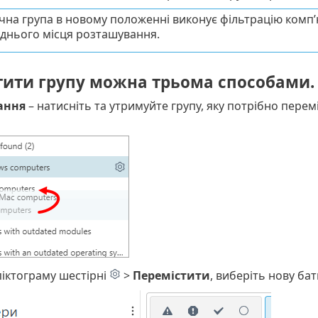
чна група в новому положенні виконує фільтрацію комп’ю
днього місця розташування.
тити групу можна трьома способами.
ання
– натисніть та утримуйте групу, яку потрібно перемі
піктограму шестірні
>
Перемістити
, виберіть нову бат