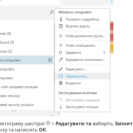
піктограму шестірні
>
Редагувати та
виберіть
Змінит
иску та натисніть
ОК
.