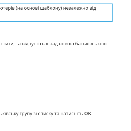
терів (на основі шаблону) незалежно від
стити, та відпустіть її над новою батьківською
ьківську групу зі списку та натисніть
ОК
.