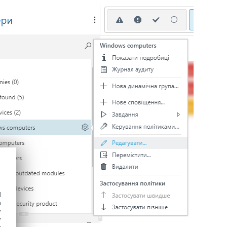
d
h
y
y