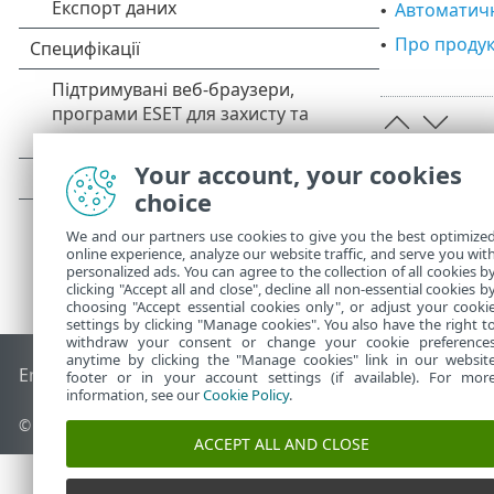
Автоматич
•
Про продук
•
Your account, your cookies
choice
We and our partners use cookies to give you the best optimize
online experience, analyze our website traffic, and serve you wit
personalized ads. You can agree to the collection of all cookies b
clicking "Accept all and close", decline all non-essential cookies b
choosing "Accept essential cookies only", or adjust your cooki
settings by clicking "Manage cookies". You also have the right t
withdraw your consent or change your cookie preference
anytime by clicking the "Manage cookies" link in our websit
End of Life
База знань ESET
Форум ESET
ESET Status Porta
footer or in your account settings (if available). For mor
information, see our
Cookie Policy
.
© 1992 - 2026 ESET, spol. s r.o. - Усі права захищено.
ACCEPT ALL AND CLOSE