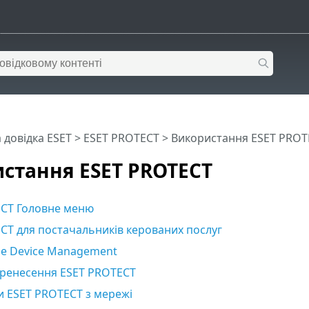
 довідка ESET
>
ESET PROTECT
>
Використання ESET PROT
стання ESET PROTECT
CT Головне меню
CT для постачальників керованих послуг
le Device Management
еренесення ESET PROTECT
и ESET PROTECT з мережі