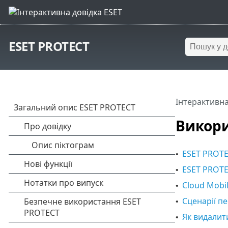
ESET PROTECT
Інтерактивна
Викори
ESET PROTE
•
ESET PROTE
•
Cloud Mobi
•
Сценарії п
•
Як видалит
•