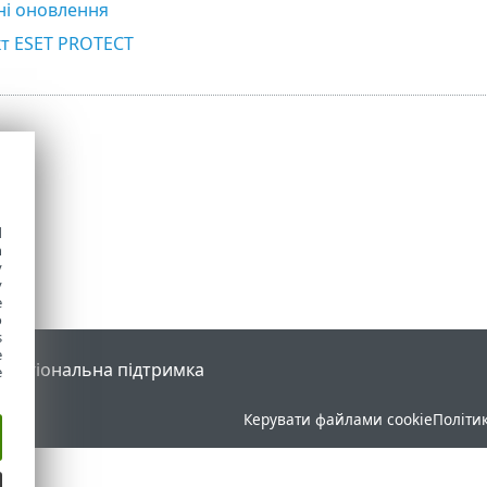
ні оновлення
т ESET PROTECT
d
h
y
y
e
o
s
e
l
Регіональна підтримка
e
Керувати файлами cookie
Політи