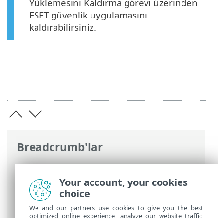
Yüklemesini Kaldırma görevi üzerinden
ESET güvenlik uygulamasını
kaldırabilirsiniz.
Breadcrumb'lar
ESET Online Yardım
>
ESET PROTECT
>
ESET PROTECT Ürününü Kullanma
>
ESET
Your account, your cookies
PROTECT Ana Menü
>
Görevler
>
İstemci
choice
Görevleri
> Yazılım Yüklemesini Kaldırma
We and our partners use cookies to give you the best
optimized online experience, analyze our website traffic,