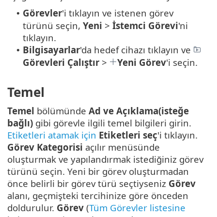
Görevler
'i tıklayın ve istenen görev
•
türünü seçin,
Yeni
>
İstemci Görevi
'ni
tıklayın.
Bilgisayarlar
'da hedef cihazı tıklayın ve
•
Görevleri Çalıştır
>
Yeni Görev
'i seçin.
Temel
Temel
bölümünde
Ad ve Açıklama(isteğe
bağlı)
gibi görevle ilgili temel bilgileri girin.
Etiketleri atamak için
Etiketleri seç
'i tıklayın.
Görev Kategorisi
açılır menüsünde
oluşturmak ve yapılandırmak istediğiniz görev
türünü seçin. Yeni bir görev oluşturmadan
önce belirli bir görev türü seçtiyseniz
Görev
alanı, geçmişteki tercihinize göre önceden
doldurulur.
Görev
(
Tüm Görevler listesine