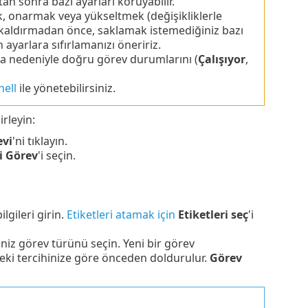
n sonra bazı ayarları koruyabilir.
 onarmak veya yükseltmek (değişikliklerle
kaldırmadan önce, saklamak istemediğiniz bazı
 ayarlara sıfırlamanızı öneririz.
a nedeniyle doğru görev durumlarını (
Çalışıyor
,
hell
ile yönetebilirsiniz.
rleyin:
evi
'ni tıklayın.
i Görev
'i seçin.
ilgileri girin.
Etiketleri atamak için
Etiketleri seç
'i
iz görev türünü seçin. Yeni bir görev
eki tercihinize göre önceden doldurulur.
Görev