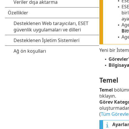
ESE
•
ESE
•
bir
aya
Age
•
Bit
Age
•
Yeni bir İstem
Görevler
•
Bilgisaya
•
Temel
Temel
bölüm
tıklayın.
Görev Katego
oluşturmadan 
(
Tüm Görevler
Ayarla