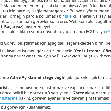
T güvenlik uygulaması, ESET Management Agent'ı kaldırdıkta
T Management Agent parola korumalıysa Agent'ı kaldırmak,
likte) için parolayı sağlamanız gerekir.
Bu aygıtı yönetimden 
rları (örneğin parola koruması) bir
ilke
kullanarak varsayılan
nt'ta çalışan tüm görevler sona erer. Web konsolu, çoğaltm
ti
,
Başarısız
) gösteremeyebilir.
nt'ı kaldırdıktan sonra güvenlik uygulamanızı EGUI veya
eS
ci Görevi oluşturmak için aşağıdaki seçeneklerden birini beli
'i tıklayın ve istenen görev türünü seçin,
Yeni
>
İstemci Gör
rlar
'da hedef cihazı tıklayın ve
Görevleri Çalıştır
>
Yen
ünde
Ad ve Açıklama(isteğe bağlı)
gibi görevle ilgili temel b
risi
açılır menüsünde oluşturmak ve yapılandırmak istediğin
önce belirli bir görev türü seçtiyseniz
Görev
alanı, geçmişt
 listesine
bakın), görevin ayarlarını ve davranışını tanımlar.
r
bu görev için kullanılamaz.