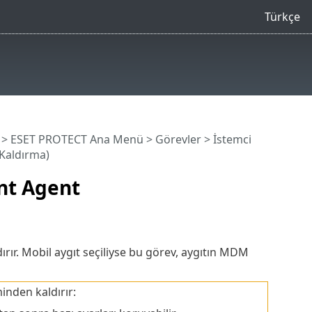
Türkçe
>
ESET PROTECT Ana Menü
>
Görevler
>
İstemci
Kaldırma)
nt Agent
rır. Mobil aygıt seçiliyse bu görev, aygıtın MDM
nden kaldırır: