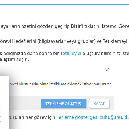
n ayarların özetini gözden geçirip
Bitir
'i tıklatın. İstemci Gö
örevi Hedeflerini (bilgisayarlar veya gruplar) ve Tetiklemeyi
tıkladığınızda daha sonra bir
Tetikleyici
oluşturabilirsiniz: İs
lıştır
'ı seçin.
d
h
y
 oluşturulan her görev için
ilerleme göstergesi çubuğunu
,
d
y
e
o