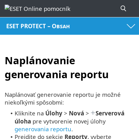
ESET PROTECT – Obsah
Naplánovanie
generovania reportu
Naplánovať generovanie reportu je možné
niekoľkými spôsobmi:
Kliknite na
Úlohy
>
Nová
>
Serverová
•
úloha
pre vytvorenie novej úlohy
generovania reportu
.
Prejdite do sekcie
Reporty
, vyberte
•