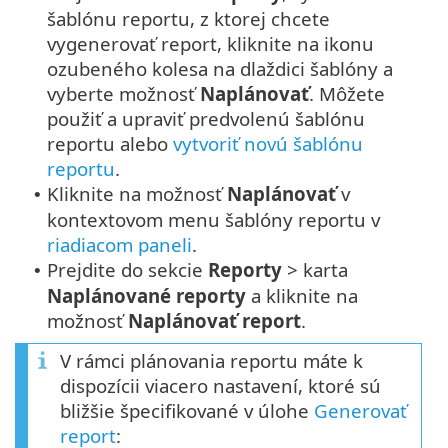
šablónu reportu, z ktorej chcete
vygenerovať report, kliknite na ikonu
ozubeného kolesa na dlaždici šablóny a
vyberte možnosť
Naplánovať
. Môžete
použiť a upraviť predvolenú šablónu
reportu alebo
vytvoriť novú šablónu
reportu
.
Kliknite na možnosť
Naplánovať
v
•
kontextovom menu šablóny reportu v
riadiacom paneli
.
Prejdite do sekcie
Reporty
> karta
•
Naplánované reporty
a kliknite na
možnosť
Naplánovať report
.
V rámci plánovania reportu máte k
dispozícii viacero nastavení, ktoré sú
bližšie špecifikované v úlohe
Generovať
report
: