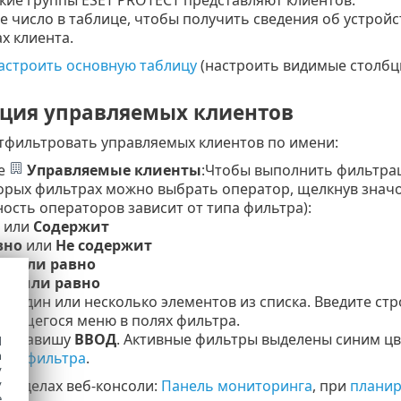
 число в таблице, чтобы получить сведения об устройс
х клиента.
астроить основную таблицу
(настроить видимые столбцы
ция управляемых клиентов
тфильтровать управляемых клиентов по имени:
ле
Управляемые клиенты
:
Чтобы выполнить фильтра
орых фильтрах можно выбрать оператор, щелкнув знач
ность операторов зависит от типа фильтра):
или
Содержит
вно
или
Не содержит
е или равно
е или равно
е один или несколько элементов из списка. Введите стр
ающегося меню в полях фильтра.
е клавишу
ВВОД
. Активные фильтры выделены синим цв
d
h
тры фильтра
.
y
y
 разделах веб-консоли:
Панель мониторинга
, при
плани
e