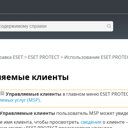
равка ESET
>
ESET PROTECT
>
Использование ESET PROTE
ляемые клиенты
Управляемые клиенты
в главном меню ESET PROTEC
яемых услуг (MSP)
.
Управляемые клиенты
пользователь MSP может увиде
е имя клиента, чтобы просмотреть
сведения
о клиенте –
кие группы ESET PROTECT представляют клиентов.