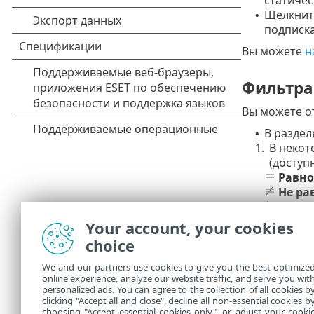
Щелкните
•
подписка
Вы можете
н
Фильтра
Вы можете о
В разде
•
1.
В некот
(доступ
Равно
Не ра
Больш
Меньш
Your account, your cookies
2.
Выберит
choice
раскрыв
3.
Нажмит
We and our partners use cookies to give you the best optimize
online experience, analyze our website traffic, and serve you wit
параме
personalized ads. You can agree to the collection of all cookies b
clicking "Accept all and close", decline all non-essential cookies b
В других
•
choosing "Accept essential cookies only", or adjust your cooki