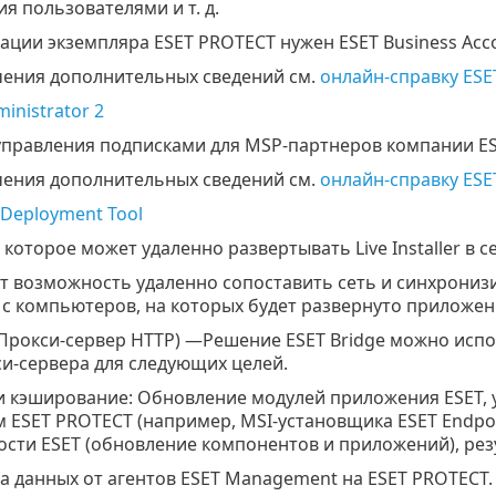
я пользователями и т. д.
ации экземпляра ESET PROTECT нужен ESET Business Acc
чения дополнительных сведений см.
онлайн-справку ESET
inistrator 2
управления подписками для MSP-партнеров компании ES
чения дополнительных сведений см.
онлайн-справку ESET
Deployment Tool
 которое может удаленно развертывать Live Installer в се
т возможность удаленно сопоставить сеть и синхрониз
 с компьютеров, на которых будет развернуто приложен
Прокси-сервер HTTP) —Решение ESET Bridge можно испо
си-сервера для следующих целей.
 и кэширование: Обновление модулей приложения ESET, 
 ESET PROTECT (например, MSI-установщика ESET Endpoi
сти ESET (обновление компонентов и приложений), резу
а данных от агентов ESET Management на ESET PROTECT.