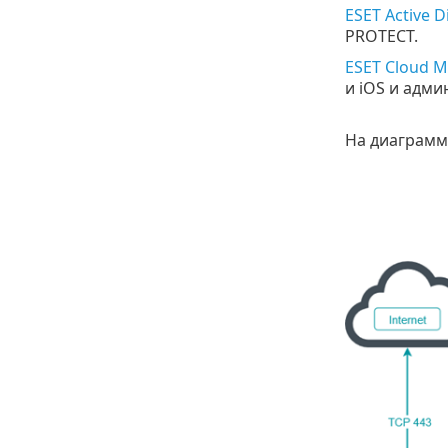
ESET Active D
PROTECT.
ESET Cloud M
и iOS и адм
На диаграмм