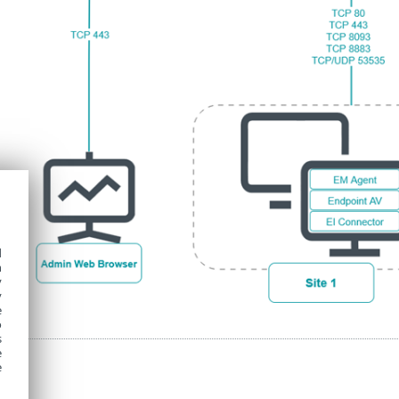
d
h
y
y
e
o
s
e
e