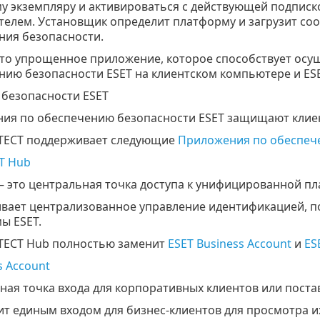
у экземпляру и активироваться с действующей подпис
телем. Установщик определит платформу и загрузит со
ния безопасности.
это упрощенное приложение, которое способствует ос
нию безопасности ESET на клиентском компьютере и ES
безопасности ESET
ия по обеспечению безопасности ESET защищают клиен
TECT поддерживает следующие
Приложения по обеспеч
T Hub
– это центральная точка доступа к унифицированной пл
вает централизованное управление идентификацией, по
ы ESET.
TECT Hub полностью заменит
ESET Business Account
и
ES
s Account
ная точка входа для корпоративных клиентов или поста
т единым входом для бизнес-клиентов для просмотра их