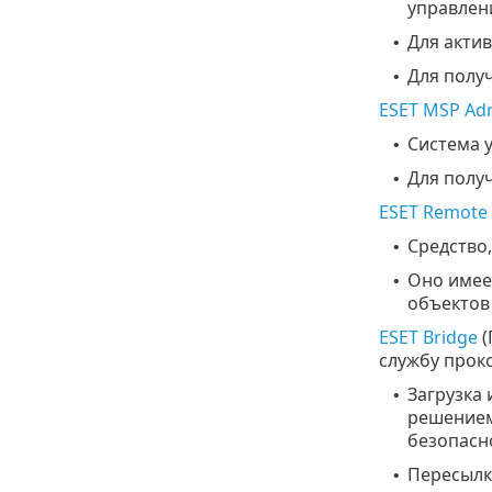
управлени
Для актив
•
Для полу
•
ESET MSP Adm
Система 
•
Для полу
•
ESET Remote 
Средство,
•
Оно имее
•
объектов
ESET Bridge
(
службу прок
Загрузка
•
решением
безопасно
Пересылк
•