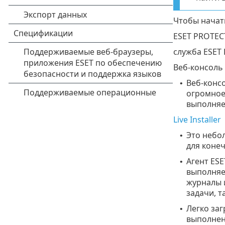
Чтобы начат
ESET PROTEC
служба ESET
Веб-консоль
Веб-консо
•
огромное
выполняет
Live Installer
Это небо
•
для коне
Агент ES
•
выполняе
журналы 
задачи, 
Легко за
•
выполнен