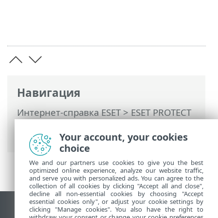
Навигация
Интернет-справка ESET
>
ESET PROTECT
>
Общие сведения о решении ESET
PROTECT
> О справке
Your account, your cookies
choice
We and our partners use cookies to give you the best
optimized online experience, analyze our website traffic,
and serve you with personalized ads. You can agree to the
collection of all cookies by clicking "Accept all and close",
decline all non-essential cookies by choosing "Accept
essential cookies only", or adjust your cookie settings by
clicking "Manage cookies". You also have the right to
Использовать сайт для ПК
withdraw your consent or change your cookie preferences