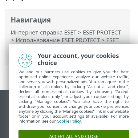
Навигация
Интернет-справка ESET
>
ESET PROTECT
>
Использование ESET PROTECT
>
ESET
PROTECT Главное меню
>
Задачи
>
Серверные задачи
> Создание отчета
Your account, your cookies
choice
We and our partners use cookies to give you the best
optimized online experience, analyze our website traffic,
and serve you with personalized ads. You can agree to the
collection of all cookies by clicking "Accept all and close",
decline all non-essential cookies by choosing "Accept
essential cookies only", or adjust your cookie settings by
clicking "Manage cookies". You also have the right to
Использовать сайт для ПК
withdraw your consent or change your cookie preferences
End of Life
anytime by clicking the "Manage cookies" link in our website
footer or in your account settings (if available). For more
База знаний ESET
information, see our
Cookie Policy
.
Форум ESET
ESET Status Portal
ACCEPT ALL AND CLOSE