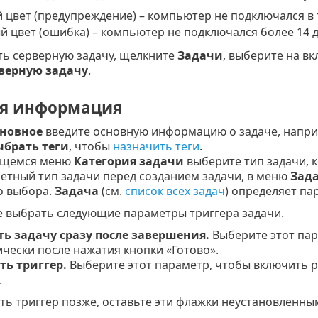
 цвет (предупреждение) – компьютер не подключался в 
й цвет (ошибка) – компьютер не подключался более 14 д
ть серверную задачу, щелкните
Задачи
, выберите на вк
верную задачу
.
я информация
новное
введите основную информацию о задаче, напр
брать теги
, чтобы
назначить теги
.
ющемся меню
Категория задачи
выберите тип задачи, к
ретный тип задачи перед созданием задачи, в меню
Зад
о выбора.
Задача
(см.
список всех задач
) определяет па
 выбрать следующие параметры триггера задачи.
ть задачу сразу после завершения.
Выберите этот пар
чески после нажатия кнопки «Готово».
ть триггер.
Выберите этот параметр, чтобы включить 
.
ть триггер позже, оставьте эти флажки неустановленны