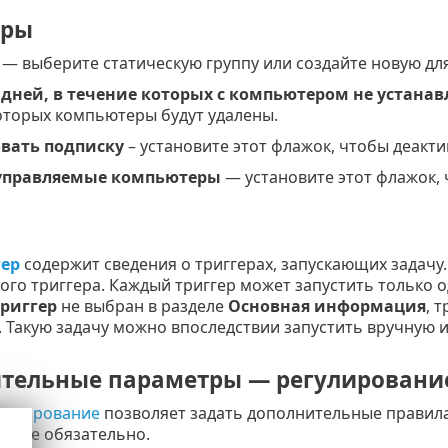
тры
— выберите статическую группу или создайте новую д
дней, в течение которых с компьютером не устана
оторых компьютеры будут удалены.
вать подписку
– установите этот флажок, чтобы деакт
управляемые компьютеры
— установите этот флажок,
гер
содержит сведения о триггерах, запускающих задачу.
ого триггера. Каждый триггер может запустить только 
триггер
не выбран в разделе
Основная информация
, 
. Такую задачу можно впоследствии запустить вручную 
тельные параметры — регулировани
гулирование
позволяет задать дополнительные правила 
ие не обязательно.