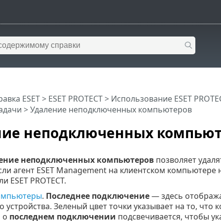
равка ESET
>
ESET PROTECT
>
Использование ESET PROTE
адачи
> Удаление неподключенных компьютеров
ние неподключенных компью
ение неподключенных компьютеров
позволяет удаля
сли агент ESET Management на клиентском компьютере н
ли ESET PROTECT.
омпьютеры
.
Последнее подключение
— здесь отобража
 устройства. Зеленый цвет точки указывает на то, что
 о
последнем подключении
подсвечивается, чтобы ук