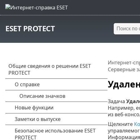
ESET PROTECT
Интернет-сп
Серверные з
Удале
Задача
Удал
Например, е
из веб-консо
Щелкните
К
управляемого
Информация