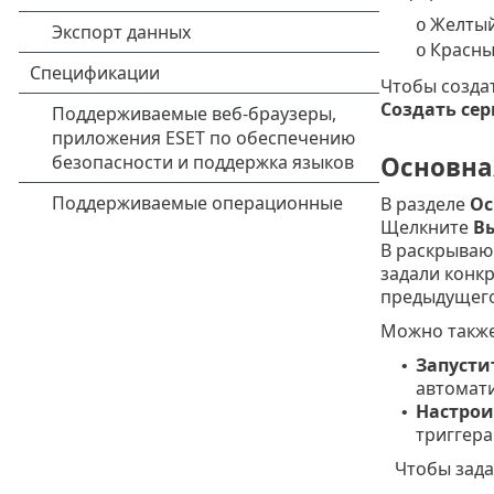
Желтый
o
Красны
o
Чтобы созда
Создать
сер
Основна
В разделе
Ос
Щелкните
Вы
В раскрыва
задали конк
предыдущег
Можно также
Запусти
•
автомати
Настрои
•
триггера
Чтобы зада