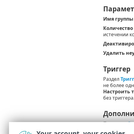
Параме
Имя группы
Количество 
истечении к
Деактивиро
Удалить не
Триггер
Раздел
Триг
не более одн
Настроить 
без триггера
Дополни
Параметр
Ре
регулирован
Your account, your cookies