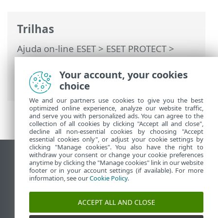
Trilhas
Ajuda on-line ESET
>
ESET PROTECT
>
Usando o ESET PROTECT
>
ESET PROTECT
Menu principal
>
Computadores
>
Your account, your cookies
Detalhes do computador
choice
We and our partners use cookies to give you the best
optimized online experience, analyze our website traffic,
and serve you with personalized ads. You can agree to the
collection of all cookies by clicking "Accept all and close",
decline all non-essential cookies by choosing "Accept
essential cookies only", or adjust your cookie settings by
clicking "Manage cookies". You also have the right to
withdraw your consent or change your cookie preferences
Ver site para desktop
anytime by clicking the "Manage cookies" link in our website
footer or in your account settings (if available). For more
End of Life
information, see our
Cookie Policy
.
Base de conhecimento ESET
Fórum ESET
ACCEPT ALL AND CLOSE
ESET Status Portal