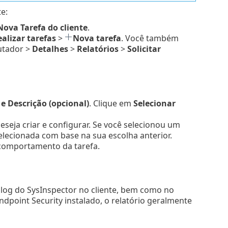
e:
Nova
Tarefa do cliente
.
alizar tarefas
>
Nova tarefa
. Você também
utador >
Detalhes
>
Relatórios
>
Solicitar
 Descrição (opcional)
. Clique em
Selecionar
deseja criar e configurar. Se você selecionou um
elecionada com base na sua escolha anterior.
 comportamento da tarefa.
 log do SysInspector no cliente, bem como no
dpoint Security instalado, o relatório geralmente