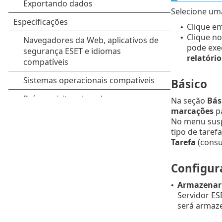
Selecione uma
Clique e
•
Clique no
•
pode exe
relatóri
Básico
Na seção
Bás
marcações
p
No menu su
tipo de taref
Tarefa
(consu
Configur
Armazenar 
•
Servidor ES
será arma