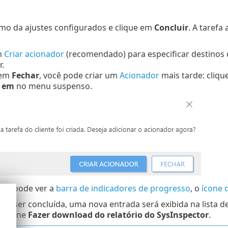
umo da ajustes configurados e clique em
Concluir
. A tarefa
m
Criar acionador
(recomendado) para especificar destinos 
.
 em
Fechar
, você pode criar um
Acionador
mais tarde: clique
r em
no menu suspenso.
cê pode ver a
barra de indicadores de progresso
, o
ícone 
efa ser concluída, uma nova entrada será exibida na lista d
elecione
Fazer download do relatório do SysInspector
.