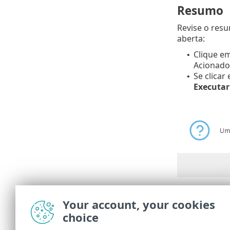
Resumo
Revise o res
aberta:
Clique e
•
Acionador
Se clicar
•
Executa
Em
Tarefas
vo
Your account, your cookies
Depois da tar
choice
relatório e s