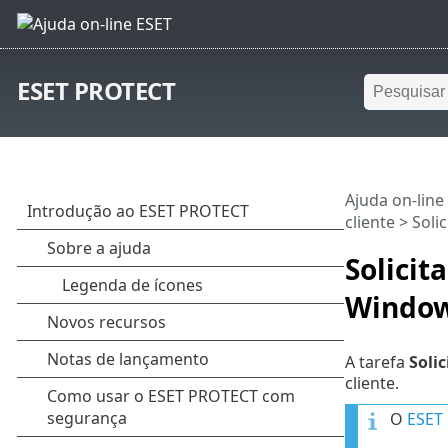
ESET PROTECT
Ajuda on-line
cliente
> Soli
Solicit
Window
A tarefa
Soli
cliente.
O
ESET 