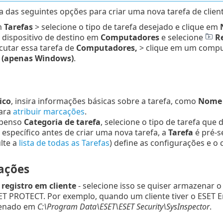
 das seguintes opções para criar uma nova tarefa de client
m
Tarefas
> selecione o tipo de tarefa desejado e clique em
 dispositivo de destino em
Computadores
e selecione
Re
cutar essa tarefa de
Computadores,
> clique em um comp
o (apenas Windows)
.
ico
, insira informações básicas sobre a tarefa, como
Nome e
ara
atribuir marcações
.
spenso
Categoria de tarefa
, selecione o tipo de tarefa que 
a específico antes de criar uma nova tarefa, a
Tarefa
é pré-s
lte a
lista de todas as Tarefas
) define as configurações e o
ações
registro em cliente
- selecione isso se quiser armazenar o
ET PROTECT. Por exemplo, quando um cliente tiver o ESET En
zenado em
C:\Program Data\ESET\ESET Security\SysInspector
.