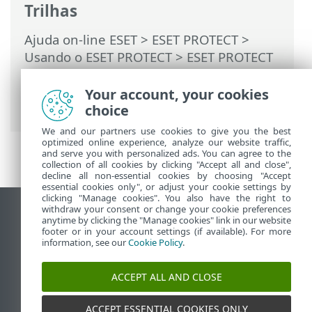
Trilhas
Ajuda on-line ESET
>
ESET PROTECT
>
Usando o ESET PROTECT
>
ESET PROTECT
Menu principal
>
Tarefas
>
Tarefas de
cliente
> Carregar arquivo em
Your account, your cookies
quarentena
choice
We and our partners use cookies to give you the best
optimized online experience, analyze our website traffic,
and serve you with personalized ads. You can agree to the
collection of all cookies by clicking "Accept all and close",
decline all non-essential cookies by choosing "Accept
essential cookies only", or adjust your cookie settings by
clicking "Manage cookies". You also have the right to
withdraw your consent or change your cookie preferences
Ver site para desktop
anytime by clicking the "Manage cookies" link in our website
footer or in your account settings (if available). For more
End of Life
information, see our
Cookie Policy
.
Base de conhecimento ESET
Fórum ESET
ACCEPT ALL AND CLOSE
ESET Status Portal
Suporte regional
ACCEPT ESSENTIAL COOKIES ONLY