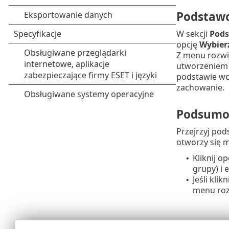
Podstaw
W sekcji
Pod
opcję
Wybierz
Z menu rozw
utworzeniem 
podstawie wc
zachowanie.
Podsumo
Przejrzyj po
otworzy się m
Kliknij o
•
grupy) i 
Jeśli klik
•
menu roz