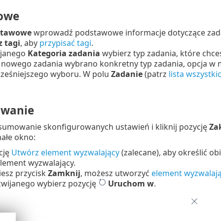
owe
stawowe
wprowadź podstawowe informacje dotyczące zadan
 tagi
, aby
przypisać tagi
.
ijanego
Kategoria zadania
wybierz typ zadania, które chces
nowego zadania wybrano konkretny typ zadania, opcja w
ześniejszego wyboru. W polu
Zadanie
(patrz
lista wszystki
wanie
dsumowanie skonfigurowanych ustawień i kliknij pozycję
Za
ałe okno:
pcję
Utwórz element wyzwalający
(zalecane), aby określić o
element wyzwalający.
niesz przycisk
Zamknij
, możesz utworzyć
element wyzwalaj
wijanego wybierz pozycję
Uruchom w
.