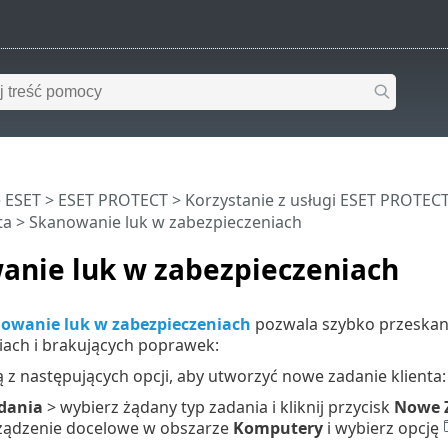
 ESET
>
ESET PROTECT
>
Korzystanie z usługi ESET PROTEC
ta
> Skanowanie luk w zabezpieczeniach
anie luk w zabezpieczeniach
owanie luk w zabezpieczeniach
pozwala szybko przeskan
iach i brakujących poprawek:
 z następujących opcji, aby utworzyć nowe zadanie klienta:
dania
> wybierz żądany typ zadania i kliknij przycisk
Nowe
urządzenie docelowe w obszarze
Komputery
i wybierz opcję