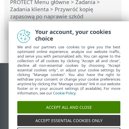
PROTECT Menu główne
>
Zadania
>
Zadania klienta
> Przywróć kopię
zapasową po naprawie szkód
wyrządzonych przez oprogramowanie
wymuszające okup
Your account, your cookies
choice
We and our partners use cookies to give you the best
optimized online experience, analyze our website traffic,
and serve you with personalized ads. You can agree to the
collection of all cookies by clicking "Accept all and close",
decline all non-essential cookies by choosing "Accept
essential cookies only", or adjust your cookie settings by
Wyświetl witrynę internetową dla
clicking "Manage cookies". You also have the right to
withdraw your consent or change your cookie preferences
komputerów
anytime by clicking the "Manage cookies" link in our website
footer or in your account settings (if available). For more
End of Life
information, see our
Cookie Policy
.
Baza wiedzy ESET
Forum ESET
ACCEPT ALL AND CLOSE
ESET Status Portal
Pomoc regionalna
ACCEPT ESSENTIAL COOKIES ONLY