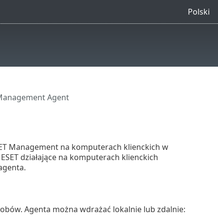
Polski
Management Agent
SET Management na komputerach klienckich w
y ESET działające na komputerach klienckich
agenta.
bów. Agenta można wdrażać lokalnie lub zdalnie: