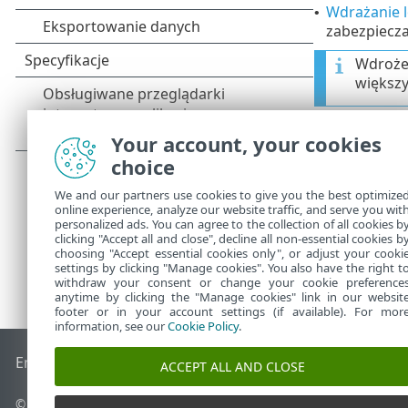
Wdrażanie 
•
zabezpiecza
Wdrożen
większy
Wdrażanie 
•
Your account, your cookies
dużej liczb
choice
We and our partners use cookies to give you the best optimize
online experience, analyze our website traffic, and serve you wit
personalized ads. You can agree to the collection of all cookies b
clicking "Accept all and close", decline all non-essential cookies b
choosing "Accept essential cookies only", or adjust your cooki
settings by clicking "Manage cookies". You also have the right t
withdraw your consent or change your cookie preference
anytime by clicking the "Manage cookies" link in our websit
footer or in your account settings (if available). For mor
information, see our
Cookie Policy
.
End of Life
Baza wiedzy ESET
Forum ESET
ESET Status Port
ACCEPT ALL AND CLOSE
© 1992 - 2026 ESET, spol. s r.o. – Wszelkie prawa zastrzeżone.