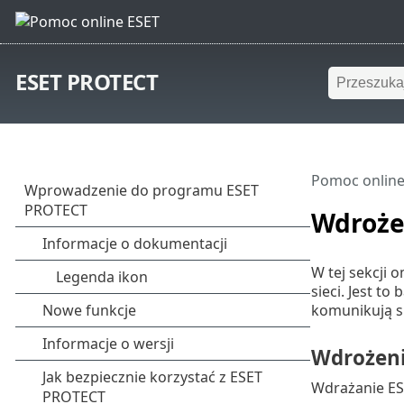
ESET PROTECT
Pomoc online
Wdroże
W tej sekcji
sieci. Jest t
komunikują s
Wdrożen
Wdrażanie ES