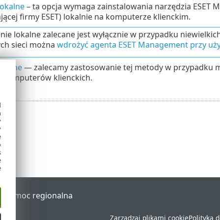
lokalne
– ta opcja wymaga zainstalowania narzędzia ESET Ma
jącej firmy ESET) lokalnie na komputerze klienckim.
ie lokalne zalecane jest wyłącznie w przypadku niewielkic
ch sieci można
wdrożyć agenta ESET Management przy uż
zdalne
— zalecamy zastosowanie tej metody w przypadku
ie komputerów klienckich.
d
h
y
y
e
o
s
e
e
al
Pomoc regionalna
Zarządzaj plikami cookie
Polityka 