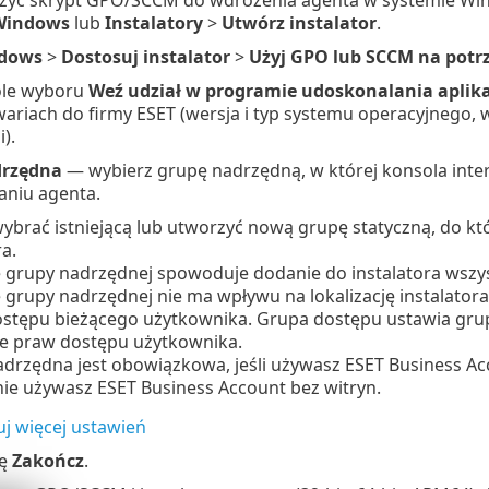
Windows
lub
Instalatory
>
Utwórz instalator
.
dows
>
Dostosuj instalator
>
Użyj GPO lub SCCM na potr
ole wyboru
Weź udział w programie udoskonalania aplika
ariach do firmy ESET (wersja i typ systemu operacyjnego, we
i).
drzędna
— wybierz grupę nadrzędną, w której konsola int
aniu agenta.
brać istniejącą lub utworzyć nową grupę statyczną, do kt
ra.
 grupy nadrzędnej spowoduje dodanie do instalatora wszys
grupy nadrzędnej nie ma wpływu na lokalizację instalatora
ostępu bieżącego użytkownika.
Grupa dostępu ustawia grup
e praw dostępu użytkownika.
drzędna jest obowiązkowa, jeśli używasz ESET Business Acc
ie używasz ESET Business Account bez witryn.
j więcej ustawień
ję
Zakończ
.