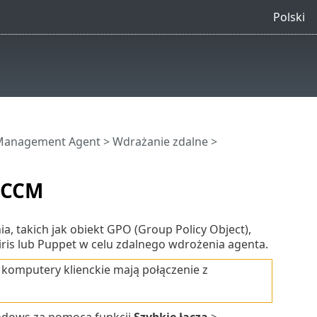
Polski
Management Agent
>
Wdrażanie zdalne
>
SCCM
, takich jak obiekt GPO (Group Policy Object),
ris lub Puppet w celu zdalnego wdrożenia agenta.
 komputery klienckie mają połączenie z
ndows za pomocą funkcji
Szybkie łącza
>