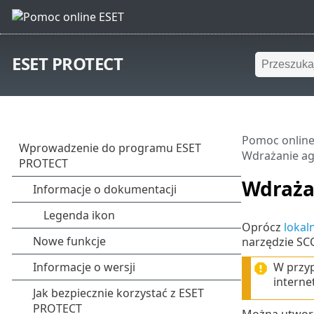
ESET PROTECT
Pomoc online
Wdrażanie a
Wdraża
Oprócz
lokal
narzędzie SCC
W przyp
interne
Można utworz