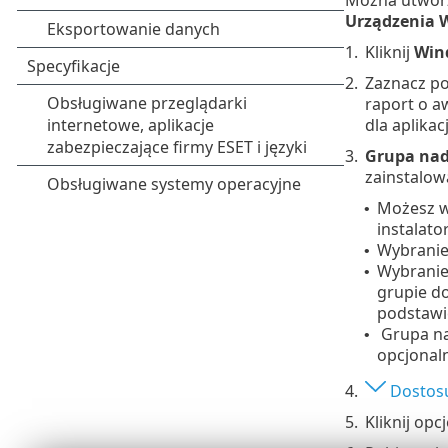
Urządzenia 
1.
Kliknij
Win
2.
Zaznacz p
raport o aw
dla aplikacj
3.
Grupa na
zainstalow
Możesz wy
•
instalato
Wybranie
•
Wybranie 
•
grupie d
podstawi
Grupa na
•
opcjonaln
4.
Dostosu
5.
Kliknij opc