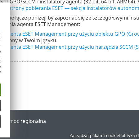
rypt GPO/SCCM i instalatory agenta (32-bit, 64-bit, ARM64).
si
ze
strony pobierania ESET — sekcja instalatorów autono
iednie łącze poniżej, by zapoznać się ze szczegółowymi in
ożenia agenta ESET Management:
d
e agenta ESET Management przy użyciu obiektu GPO (Group
h
dostępny w Twoim języku.
y
e agenta ESET Management przy użyciu narzędzia SCCM (S
y
e
o
s
e
e
al
Pomoc regionalna
Zarządzaj plikami cookie
Polityka 