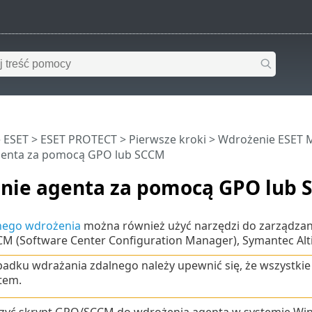
 ESET
>
ESET PROTECT
>
Pierwsze kroki
>
Wdrożenie ESET 
genta za pomocą GPO lub SCCM
nie agenta za pomocą GPO lub 
nego wdrożenia
można również użyć narzędzi do zarządzania
M (Software Center Configuration Manager), Symantec Alti
adku wdrażania zdalnego należy upewnić się, że wszystkie
tem.
yć skrypt GPO/SCCM do wdrożenia agenta w systemie Wi