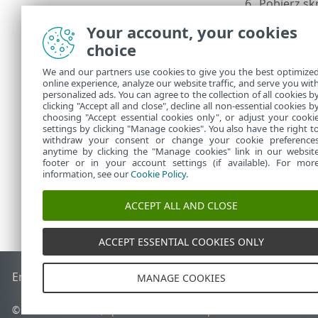
6.
Pobierz sk
Agenta
.m
Your account, your cookies
Kliknij odpow
choice
zdalnego wdr
We and our partners use cookies to give you the best optimize
Wdrożeni
•
online experience, analyze our website traffic, and serve you wit
nie być 
personalized ads. You can agree to the collection of all cookies b
Wdrożeni
clicking "Accept all and close", decline all non-essential cookies b
•
choosing "Accept essential cookies only", or adjust your cooki
settings by clicking "Manage cookies". You also have the right t
withdraw your consent or change your cookie preference
anytime by clicking the "Manage cookies" link in our websit
footer or in your account settings (if available). For mor
information, see our
Cookie Policy
.
ACCEPT ALL AND CLOSE
ACCEPT ESSENTIAL COOKIES ONLY
End of Life
Baza wiedzy ESET
Forum ESET
ESET Status Port
MANAGE COOKIES
© 1992 - 2026 ESET, spol. s r.o. – Wszelkie prawa zastrzeżone.