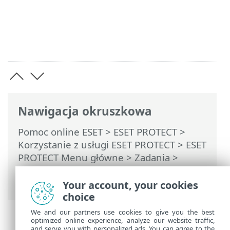
Nawigacja okruszkowa
Pomoc online ESET
>
ESET PROTECT
>
Korzystanie z usługi ESET PROTECT
>
ESET
PROTECT Menu główne
>
Zadania
>
Zadania klienta
> Resetowanie bazy
danych Rogue Detection Sensor
Your account, your cookies
choice
We and our partners use cookies to give you the best
optimized online experience, analyze our website traffic,
and serve you with personalized ads. You can agree to the