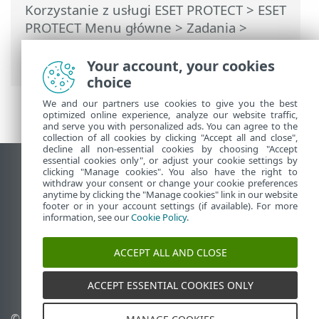
Korzystanie z usługi ESET PROTECT
>
ESET
PROTECT Menu główne
>
Zadania
>
Zadania klienta
> Resetowanie
sklonowanego agenta
Your account, your cookies
choice
We and our partners use cookies to give you the best
optimized online experience, analyze our website traffic,
and serve you with personalized ads. You can agree to the
collection of all cookies by clicking "Accept all and close",
decline all non-essential cookies by choosing "Accept
essential cookies only", or adjust your cookie settings by
Wyświetl witrynę internetową dla
clicking "Manage cookies". You also have the right to
withdraw your consent or change your cookie preferences
komputerów
anytime by clicking the "Manage cookies" link in our website
footer or in your account settings (if available). For more
End of Life
information, see our
Cookie Policy
.
Baza wiedzy ESET
Forum ESET
ACCEPT ALL AND CLOSE
ESET Status Portal
Pomoc regionalna
ACCEPT ESSENTIAL COOKIES ONLY
© 1992 - 2026 ESET, spol. s
Zarządzaj plikami cookie