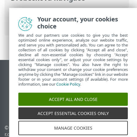
ESET Online nápověda
>
ESET PROTECT
>
Používání ESET PROTECT
>
Hlavní menu
Your account, your cookies
ESET PROTECT
> Úlohy
choice
We and our partners use cookies to give you the best
optimized online experience, analyze our website traffic,
and serve you with personalized ads. You can agree to the
collection of all cookies by clicking "Accept all and close",
decline all non-essential cookies by choosing "Accept
essential cookies only", or adjust your cookie settings by
clicking "Manage cookies". You also have the right to
withdraw your consent or change your cookie preferences
Zobrazit verzi pro počítač
anytime by clicking the "Manage cookies" link in our website
footer or in your account settings (if available). For more
End of Life
information, see our
Cookie Policy
.
ESET Databáze znalostí
ESET Forum
ACCEPT ALL AND CLOSE
ESET Status Portal
Regionální podpora
ACCEPT ESSENTIAL COOKIES ONLY
© 1992 - 2026 ESET, spol. s
Spravovat cookies
MANAGE COOKIES
r.o. - Všechna práva
Zásady používání souborů