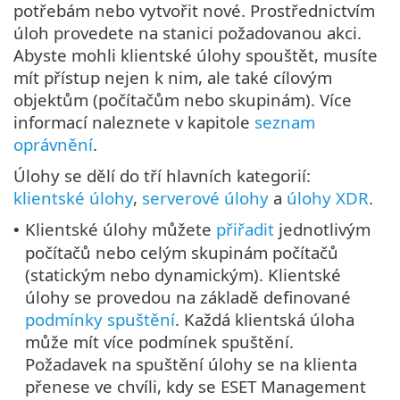
potřebám nebo vytvořit nové. Prostřednictvím
úloh provedete na stanici požadovanou akci.
Abyste mohli klientské úlohy spouštět, musíte
mít přístup nejen k nim, ale také cílovým
objektům (počítačům nebo skupinám). Více
informací naleznete v kapitole
seznam
oprávnění
.
Úlohy se dělí do tří hlavních kategorií:
klientské úlohy
,
serverové úlohy
a
úlohy XDR
.
Klientské úlohy můžete
přiřadit
jednotlivým
•
počítačů nebo celým skupinám počítačů
(statickým nebo dynamickým). Klientské
úlohy se provedou na základě definované
podmínky spuštění
. Každá klientská úloha
může mít více podmínek spuštění.
Požadavek na spuštění úlohy se na klienta
přenese ve chvíli, kdy se ESET Management