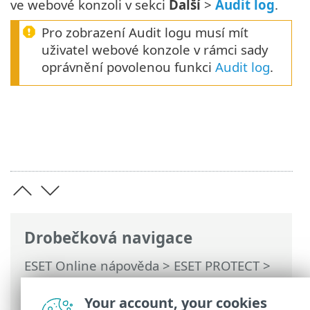
ve webové konzoli v sekci
Další
>
Audit log
.
Pro zobrazení Audit logu musí mít
uživatel webové konzole v rámci sady
oprávnění povolenou funkci
Audit log
.
Drobečková navigace
ESET Online nápověda
>
ESET PROTECT
>
Používání ESET PROTECT
>
Hlavní menu
ESET PROTECT
>
Přehledy
> Audit log jako
Your account, your cookies