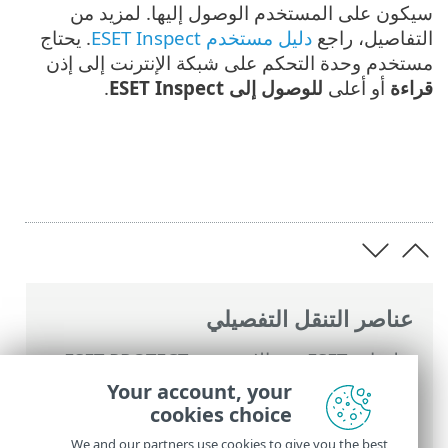
سيكون على المستخدم الوصول إليها. لمزيد من
التفاصيل، راجع
دليل مستخدم ESET Inspect
. يحتاج
مستخدم وحدة التحكم على شبكة الإنترنت إلى إذن
قراءة
أو أعلى
للوصول إلى ESET Inspect
.
عناصر التنقل التفصيلي
تعليمات ESET عبر الإنترنت
>
ESET PROTECT
>
استخدام ‎ESET PROTECT
>
القائمة الرئيسية
Your account, your
ESET PROTECT
>
المزيد
>
حقوق الوصول
>
cookies choice
مجموعات الأذونات
> قائمة الأذونات
We and our partners use cookies to give you the best