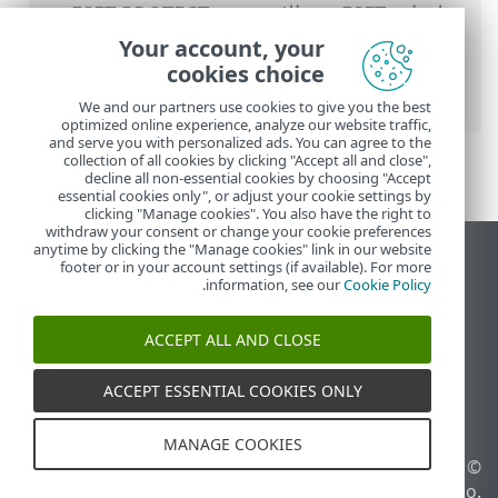
تعليمات ESET عبر الإنترنت
>
ESET PROTECT
>
استخدام ‎ESET PROTECT
>
القائمة الرئيسية
Your account, your
ESET PROTECT
>
المزيد
>
حقوق الوصول
>
cookies choice
مجموعات الأذونات
> إدارة مجموعات الأذونات
We and our partners use cookies to give you the best
optimized online experience, analyze our website traffic,
and serve you with personalized ads. You can agree to the
collection of all cookies by clicking "Accept all and close",
decline all non-essential cookies by choosing "Accept
essential cookies only", or adjust your cookie settings by
clicking "Manage cookies". You also have the right to
withdraw your consent or change your cookie preferences
anytime by clicking the "Manage cookies" link in our website
عرض موقع سطح المكتب
footer or in your account settings (if available). For more
.
information, see our
Cookie Policy
End of Life
قاعدة معارف ESET
ACCEPT ALL AND CLOSE
منتدى ESET
ESET Status Portal
ACCEPT ESSENTIAL COOKIES ONLY
الدعم الإقليمي
MANAGE COOKIES
© 1992 - 2026 ESET, spol. s
إدارة ملفات تعريف الارتباط
r.o.‎ - جميع الحقوق محفوظة.
سياسة ملفات تعريف الارتباط