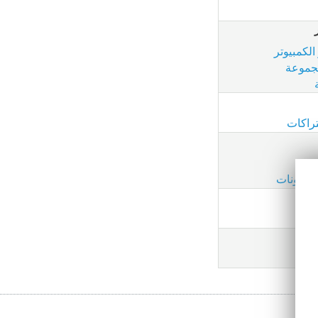
لكمبيوتر
جموعة
تراكات
ون
لأذونات
قيق