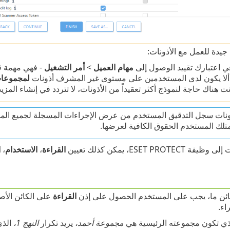
يدة للعمل مع الأذونات:
 اعتبارك تقييد الوصول إلى
مهام العميل
>
أمر التشغيل
- فهي مهمة قو
لا يكون لدى المستخدمين على مستوى غير المشرف أذونات
لمجموعات
نت هناك حاجة لنموذج أكثر تعقيداً من الأذونات، لا تتردد في إنشاء المزي
ذونات سجل التدقيق المستخدم من عرض الإجراءات المسجلة لجميع المس
يمتلك المستخدم الحقوق الكافية لعرضها.
ESET PROT، يمكن كذلك تعيين
القراءة
،
الاستخدام
،
ا
ائن ما، يجب على المستخدم الحصول على إذن
القراءة
على الكائن الأ
اء.
لذي تكون مجموعته الرئيسية هي
مجموعة أحمد،
يريد تكرار
النهج 1،
الذي