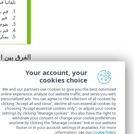
تلقائياً
قم بإ
قم ب
يقوم
قم بت
يمكن
الفرق بين ال
إذا كان
ا
Your account, your
النُهج
ا
cookies choice
المجم
We and our partners use cookies to give you the best optimized
من خلال 
online experience, analyze our website traffic, and serve you with
personalized ads. You can agree to the collection of all cookies by
قام الم
clicking "Accept all and close", decline all non-essential cookies by
choosing "Accept essential cookies only", or adjust your cookie
settings by clicking "Manage cookies". You also have the right to
withdraw your consent or change your cookie preferences
anytime by clicking the "Manage cookies" link in our website
footer or in your account settings (if available). For more
.
information, see our
Cookie Policy