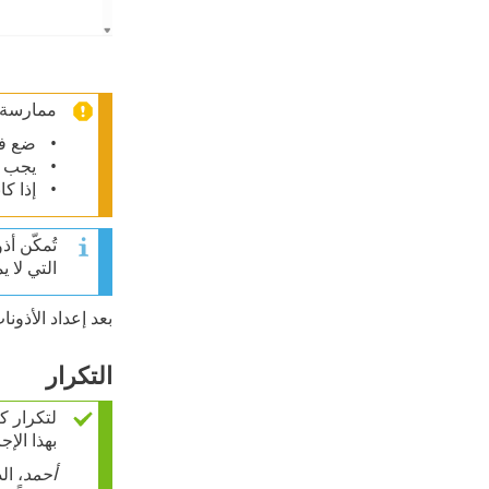
ممارسة ج
ضع في
يجب أ
إذا كا
تُمكّن أ
التي لا 
بعد إعداد الأذونات إلى وظيفة ECT
التكرار
لتكرار ك
بهذا الإجر
أحمد
، ا