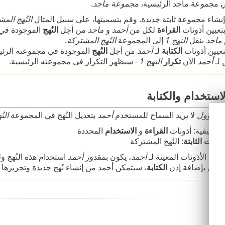
 في مجموعة ماجد الرئيسية،
مجموعة ماجد
.
نشاء مجموعة ثابتة جديدة. وقم بتسميتها، على سبيل المثال
النُهج الم
تعيين أذونات
القراءة
لكل من
أحمد
و
ماجد
من أجل
النُهج
الموجودة في
ماجد
بنقل
النهج 1
إلى المجموعة
النُهج المشتركة
.
عيين أذونات
الكتابة
لـ
أحمد
من أجل
النُهج
الموجودة في مجموعته الرئي
 لـ
أحمد
الآن
تكرار
النهج 1
- سيظهر التكرار في مجموعته الرئيسية.
استخدام والكتابة
لمسؤول
لا يريد السماح للمستخدم
أحمد
بتعديل النُهج في المجموعة
الن
لوظيفية: أذونات
القراءة
و
الاستخدام
المحددة
وعات الثابتة
: النُهج المشتركة
هذه الأذونات المعينة لـ
أحمد
، يكون بمقدور
أحمد
استخدام هذه النُهج ول
سؤول بإضافة إذن
الكتابة
، سيتمكن أحمد من إنشاء نُهج جديدة وتحريرها و