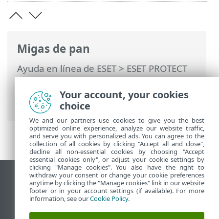
Migas de pan
Ayuda en línea de ESET
>
ESET PROTECT
On-Prem
>
Usar ESET PROTECT On-Prem
>
ESET PROTECT On-Prem Menú principal
Your account, your cookies
> Información general de estado
choice
We and our partners use cookies to give you the best
optimized online experience, analyze our website traffic,
and serve you with personalized ads. You can agree to the
collection of all cookies by clicking "Accept all and close",
decline all non-essential cookies by choosing "Accept
essential cookies only", or adjust your cookie settings by
clicking "Manage cookies". You also have the right to
withdraw your consent or change your cookie preferences
Ver sitio del escritorio
anytime by clicking the "Manage cookies" link in our website
footer or in your account settings (if available). For more
End of Life
information, see our
Cookie Policy
.
Base de conocimiento de ESET
Foro de ESET