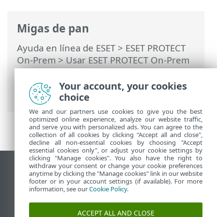
Migas de pan
Ayuda en línea de ESET
>
ESET PROTECT
On-Prem
>
Usar ESET PROTECT On-Prem
>
ESET PROTECT On-Prem Menú principal
>
Tareas
> Tipos de desencadenadores de
Your account, your cookies
tareas
choice
We and our partners use cookies to give you the best
optimized online experience, analyze our website traffic,
and serve you with personalized ads. You can agree to the
collection of all cookies by clicking "Accept all and close",
decline all non-essential cookies by choosing "Accept
essential cookies only", or adjust your cookie settings by
clicking "Manage cookies". You also have the right to
withdraw your consent or change your cookie preferences
Ver sitio del escritorio
anytime by clicking the "Manage cookies" link in our website
footer or in your account settings (if available). For more
End of Life
information, see our
Cookie Policy
.
Base de conocimiento de ESET
Foro de ESET
ACCEPT ALL AND CLOSE