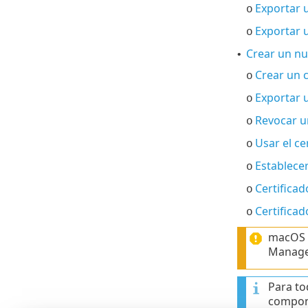
Exportar u
o
Exportar 
o
Crear un nu
•
Crear un c
o
Exportar u
o
Revocar un
o
Usar el ce
o
Establecer
o
Certifica
o
Certificad
o
macOS n
Managem
Para to
compone