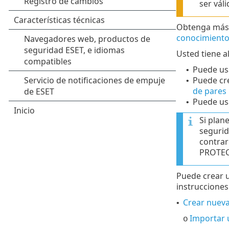
ser vál
Obtenga más 
conocimient
Usted tiene a
Puede us
•
Puede cr
•
de pares
Puede us
•
Si plan
segurid
contrar
PROTEC
Puede crear 
instrucciones
Crear nueva
•
Importar 
o