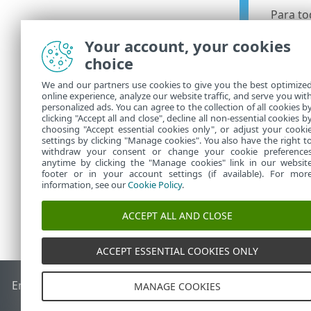
Para to
valor V
Your account, your cookies
posible
choice
Por eje
instala
We and our partners use cookies to give you the best optimize
certifi
online experience, analyze our website traffic, and serve you wit
personalized ads. You can agree to the collection of all cookies b
predefi
clicking "Accept all and close", decline all non-essential cookies b
choosing "Accept essential cookies only", or adjust your cooki
settings by clicking "Manage cookies". You also have the right t
withdraw your consent or change your cookie preference
anytime by clicking the "Manage cookies" link in our websit
footer or in your account settings (if available). For mor
information, see our
Cookie Policy
.
ACCEPT ALL AND CLOSE
ACCEPT ESSENTIAL COOKIES ONLY
End of Life
Base de conocimiento de ESET
Foro de ESET
ES
MANAGE COOKIES