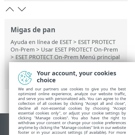
Migas de pan
Ayuda en línea de ESET
>
ESET PROTECT
On-Prem
>
Usar ESET PROTECT On-Prem
>
ESET PROTECT On-Prem Menú principal
>
Más
>
Certificados
>
Autoridades de
certificación
> Cree una nueva autoridad
Your account, your cookies
de certificación
choice
We and our partners use cookies to give you the best
optimized online experience, analyze our website traffic,
and serve you with personalized ads. You can agree to the
collection of all cookies by clicking "Accept all and close",
decline all non-essential cookies by choosing "Accept
essential cookies only", or adjust your cookie settings by
clicking "Manage cookies". You also have the right to
withdraw your consent or change your cookie preferences
Ver sitio del escritorio
anytime by clicking the "Manage cookies" link in our website
footer or in your account settings (if available). For more
End of Life