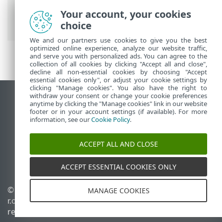
pares
> Establecer el nuevo certificado
Your account, your cookies
del servidor ESET PROTECT
choice
We and our partners use cookies to give you the best
optimized online experience, analyze our website traffic,
and serve you with personalized ads. You can agree to the
collection of all cookies by clicking "Accept all and close",
decline all non-essential cookies by choosing "Accept
essential cookies only", or adjust your cookie settings by
clicking "Manage cookies". You also have the right to
withdraw your consent or change your cookie preferences
Ver sitio del escritorio
anytime by clicking the "Manage cookies" link in our website
footer or in your account settings (if available). For more
End of Life
information, see our
Cookie Policy
.
Base de conocimiento de ESET
Foro de ESET
ACCEPT ALL AND CLOSE
ESET Status Portal
Soporte regional
ACCEPT ESSENTIAL COOKIES ONLY
© 1992 - 2026 ESET, spol. s
Administrar perfiles
MANAGE COOKIES
r.o. - Todos los derechos
Política de cookies
reservados.