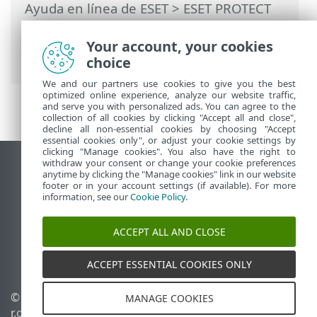
Ayuda en línea de ESET
>
ESET PROTECT
On-Prem
>
Usar ESET PROTECT On-Prem
>
ESET PROTECT On-Prem Menú principal
Your account, your cookies
> Informes
choice
We and our partners use cookies to give you the best
optimized online experience, analyze our website traffic,
and serve you with personalized ads. You can agree to the
collection of all cookies by clicking "Accept all and close",
decline all non-essential cookies by choosing "Accept
essential cookies only", or adjust your cookie settings by
clicking "Manage cookies". You also have the right to
withdraw your consent or change your cookie preferences
Ver sitio del escritorio
anytime by clicking the "Manage cookies" link in our website
footer or in your account settings (if available). For more
End of Life
information, see our
Cookie Policy
.
Base de conocimiento de ESET
Foro de ESET
ACCEPT ALL AND CLOSE
ESET Status Portal
Soporte regional
ACCEPT ESSENTIAL COOKIES ONLY
© 1992 - 2026 ESET, spol. s
Administrar perfiles
MANAGE COOKIES
r.o. - Todos los derechos
Política de cookies