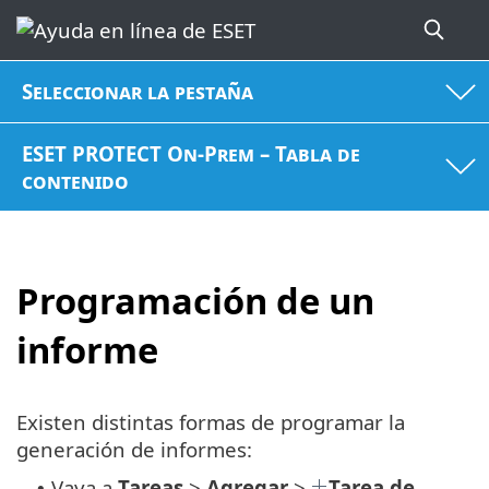
Seleccionar la pestaña
ESET PROTECT On-Prem – Tabla de
contenido
Programación de un
informe
Existen distintas formas de programar la
generación de informes:
Vaya a
Tareas
>
Agregar
>
Tarea de
•