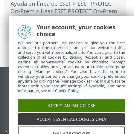
Ayuda en línea de ESET
>
ESET PROTECT
On-Prem
>
Usar ESET PROTECT On-Prem
>
ESET PROTECT On-Prem Menú principal
>
Informes
> Programación de un
Your account, your cookies
informe
choice
We and our partners use cookies to give you the best
optimized online experience, analyze our website traffic,
and serve you with personalized ads. You can agree to the
collection of all cookies by clicking "Accept all and close",
decline all non-essential cookies by choosing "Accept
essential cookies only", or adjust your cookie settings by
clicking "Manage cookies". You also have the right to
withdraw your consent or change your cookie preferences
Ver sitio del escritorio
anytime by clicking the "Manage cookies" link in our website
footer or in your account settings (if available). For more
End of Life
information, see our
Cookie Policy
.
Base de conocimiento de ESET
Foro de ESET
ACCEPT ALL AND CLOSE
ESET Status Portal
Soporte regional
ACCEPT ESSENTIAL COOKIES ONLY
© 1992 - 2026 ESET, spol. s
Administrar perfiles
MANAGE COOKIES