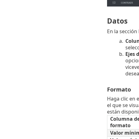
Datos
En la sección
a.
Colum
selec
b.
Ejes 
opcio
vicev
desea
Formato
Haga clic en 
el que se vis
están disponi
Columna d
formato
Valor míni