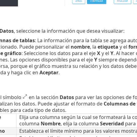
Datos
, seleccione la información que desea visualizar:
nas de tablas
: La información para la tabla se agrega au
cionado. Puede personalizar el
nombre
, la
etiqueta
y el
for
de gráfico
: Seleccione los datos para el eje
X
y el
Y
. Al hacer 
nes. Las opciones disponibles para el eje
Y
siempre dependen
ersa, porque el gráfico muestra su relación y los datos deb
da y haga clic en
Aceptar
.
el símbolo
en la sección
Datos
para ver las opciones de 
ualizan los datos. Puede ajustar el formato de
Columnas de 
bles para cada tipo de datos.
e
Elija una columna según la cual se formateará la c
columna
Nombre
, elija la columna
Severidad
para 
mo
Establezca el límite mínimo para los valores mostr