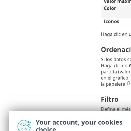
Valor máxi
Color
Iconos
Haga clic en 
Ordenac
Si los datos 
Haga clic en
partida (valo
en el gráfico.
la papelera
Filtro
Defina el mét
define qué in
Your account, your cookies
selección.
choice