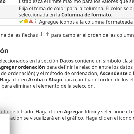
mo
Establezca el límite máximo para los valores que s
Elija el tema de color para la columna. El color se 
seleccionada en la
Columna de formato
.
Agregue iconos a la columna formateada s
una de las flechas
para cambiar el orden de las column
ión
seleccionados en la sección
Datos
contiene un símbolo clasif
Agregar ordenación
para definir la relación entre los dato
r de ordenación) y el método de ordenación,
Ascendente
o
 Haga clic en
Arriba
o
Abajo
para cambiar el orden de los el
para eliminar el elemento de la selección.
odo de filtrado. Haga clic en
Agregar filtro
y seleccione el e
formación se visualizará en el gráfico. Haga clic en el icono