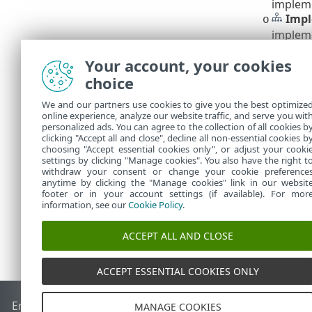
impleme
Impl
o
impleme
Los resultado
Your account, your cookies
Contiene una 
choice
Windows
•
We and our partners use cookies to give you the best optimize
C:\Progra
online experience, analyze our website traffic, and serve you wit
Linux
•
personalized ads. You can agree to the collection of all cookies b
/var/log/
clicking "Accept all and close", decline all non-essential cookies b
choosing "Accept essential cookies only", or adjust your cooki
settings by clicking "Manage cookies". You also have the right t
withdraw your consent or change your cookie preference
anytime by clicking the "Manage cookies" link in our websit
footer or in your account settings (if available). For mor
information, see our
Cookie Policy
.
ACCEPT ALL AND CLOSE
ACCEPT ESSENTIAL COOKIES ONLY
End of Life
Base de conocimiento de ESET
Foro de ESET
ES
MANAGE COOKIES