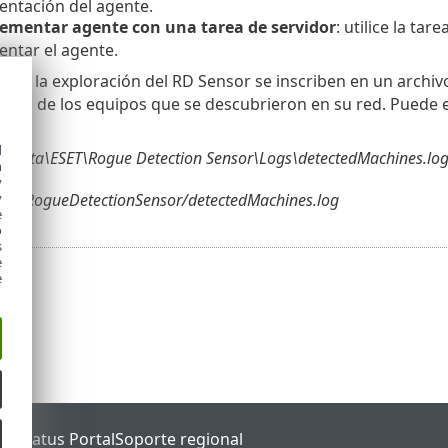
ntación del agente.
ementar agente con una tarea de servidor
: utilice la tar
ntar el agente.
s de la exploración del RD Sensor se inscriben en un archi
lista de los equipos que se descubrieron en su red. Puede 
d
mData\ESET\Rogue Detection Sensor\Logs\detectedMachines.lo
h
y
eset/RogueDetectionSensor/detectedMachines.log
y
e
o
s
e
e
ET Status Portal
Soporte regional