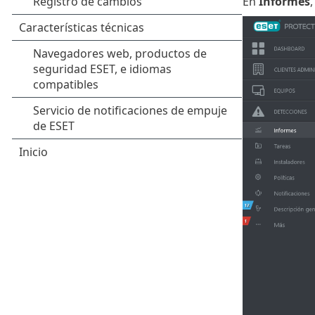
En
Informes
,