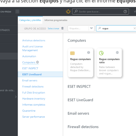
 vaya a la sección
Equipos
y haga clic en el informe
Equipos