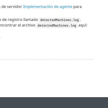
ea de servidor
Implementación de agente
para
vo de registro llamado
.
detectedMachines.log
encontrar el archivo
aquí:
detectedMachines.log
g