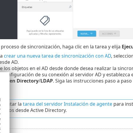
l proceso de sincronización, haga clic en la tarea y elija
Ejec
ta
crear una nueva tarea de sincronización con AD
, selecci
esde AD.
e los objetos en el AD desde donde desea realizar la sincro
a configuración de su conexión al servidor AD y establezca 
y
/
Open Directory
/
LDAP
. Siga las instrucciones paso a paso
d
jecutar la
tarea del servidor Instalación de agente
para ins
h
y
izados desde Active Directory.
y
e
o
s