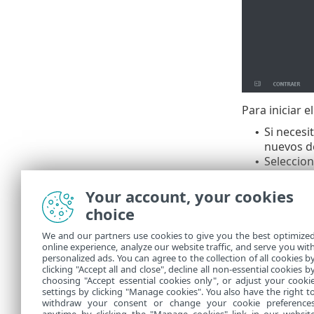
Para iniciar e
Si necesi
•
nuevos d
Seleccion
•
Ingrese l
•
Director
Your account, your cookies
ESET
.
choice
We and our partners use cookies to give you the best optimize
Puede e
online experience, analyze our website traffic, and serve you wit
personalized ads. You can agree to the collection of all cookies b
sincron
clicking "Accept all and close", decline all non-essential cookies b
choosing "Accept essential cookies only", or adjust your cooki
settings by clicking "Manage cookies". You also have the right t
withdraw your consent or change your cookie preference