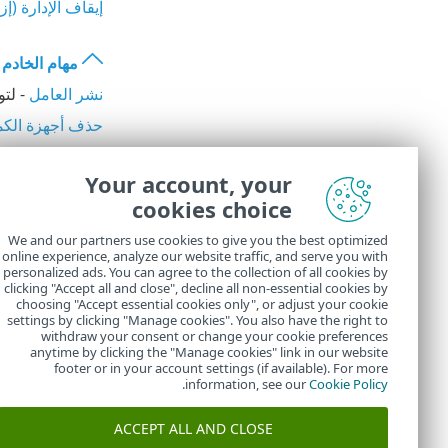
إيقاف الإدارة (إزالة تثبي
مهام الخادم
نشر العامل
- لتو
حذف أجهزة الكمب
إنشاء تقرير
- يُس
Your account, your
إعادة تسمية أجهز
cookies choice
FQDN.
مزامنة المجموعة 
We and our partners use cookies to give you the best optimized
online experience, analyze our website traffic, and serve you with
مزامنة المستخد
personalized ads. You can agree to the collection of all cookies by
clicking "Accept all and close", decline all non-essential cookies by
choosing "Accept essential cookies only", or adjust your cookie
settings by clicking "Manage cookies". You also have the right to
withdraw your consent or change your cookie preferences
anytime by clicking the "Manage cookies" link in our website
footer or in your account settings (if available). For more
.
information, see our
Cookie Policy
ACCEPT ALL AND CLOSE