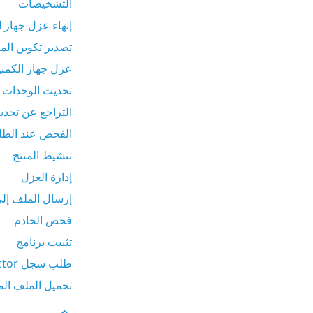
التشخيصات
إنهاء عزل جهاز 
تصدير تكوين المن
عزل جهاز الكمبي
تحديث الوحدات
التراجع عن تحدي
الفحص عند الط
تنشيط المنتج
إدارة العزل
إرسال الملف إلى T LiveGuard
فحص الخادم
تثبيت برنامج
طلب سجل SysInspector (نظام التشغيل Windows فقط)
تحميل الملف ال