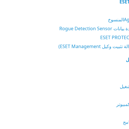
ESE
Rogue Detection 
ت وكيل ESET Management)
ل
شغيل
مبيوتر
امج