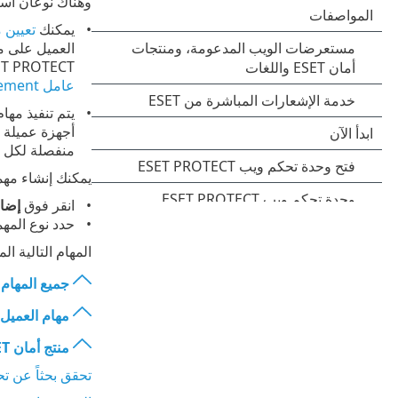
وهناك نوعان أسا
يمكنك
تعيين 
ESET PROTECT. ولهذا السبب، قد يستغرق اتصال نتائج تنفيذ المهمة بخادم  PROTECT
عامل ESET Management
أجهزة عميلة 
منفصلة لكل 
يمكنك إنشاء مهم
انقر فوق
إضا
حدد نوع المه
المهام التالية ا
جميع المهام
مهام العميل
منتج أمان ESET
تحقق بحثاً عن تح