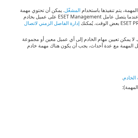
لمهمة، يتم تنفيذها باستخدام
المشغّل
. يمكن أن تحتوي مهمة
العميل على مزيد من المشغلات التي تم تكوينها. يتم توزيع مهام العميل على العملاء عندما يتصل عامل ‎ESET Management على عميل بخادم
إدارة الفاصل الزمني لاتصال
E عليها ذاتها أو على أجهزة أخرى. لا يمكن تعيين مهام الخادم إلى أي عميل معين أو مجموعة
يل المهمة مع عدة أحداث، يجب أن يكون هناك مهمة خادم
الخادم
.
لمهمة):