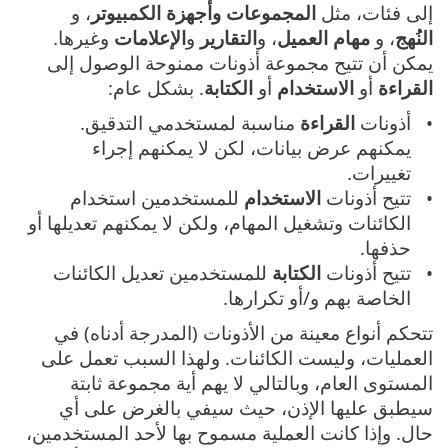
إلى فئات، مثل
المجموعات وأجهزة الكمبيوتر
، و
النُهج
، و
مهام العميل
، و
التقارير
و
الإعلامات
وغيرها.
يمكن أن تتيح مجموعة أذونات ممنوحة الوصول إلى
القراءة
أو
الاستخدام
أو
الكتابة
. بشكل عام:
أذونات
القراءة
مناسبة لمستخدمي التدقيق.
يمكنهم عرض بيانات، لكن لا يمكنهم إجراء
تغييرات.
تتيح أذونات
الاستخدام
للمستخدمين استخدام
الكائنات وتشغيل المهام، ولكن لا يمكنهم تعديلها أو
حذفها.
تتيح أذونات
الكتابة
للمستخدمين تعديل الكائنات
الخاصة بهم و/أو تكرارها.
تتحكم أنواع معينة من الأذونات (المدرجة أدناه) في
العمليات، وليست الكائنات. ولهذا السبب تعمل على
المستوى العام، وبالتالي لا يهم أية مجموعة ثابتة
سيطبق عليها الإذن، حيث سيفي بالغرض على أي
حال. وإذا كانت العملية مسموح بها لأحد المستخدمين،