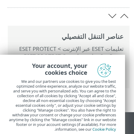
عناصر التنقل التفصيلي
تعليمات ESET عبر الإنترنت
>
ESET PROTECT
On-Prem
>
استخدام ‎ESET PROTECT On-
Prem
>
القائمة الرئيسية ESET PROTECT On-
Your account, your
Prem
>
المزيد
>
حقوق الوصول
>
مجموعات
cookies choice
الأذونات
> قائمة الأذونات
We and our partners use cookies to give you the best
optimized online experience, analyze our website traffic,
and serve you with personalized ads. You can agree to the
collection of all cookies by clicking "Accept all and close",
decline all non-essential cookies by choosing "Accept
essential cookies only", or adjust your cookie settings by
clicking "Manage cookies". You also have the right to
withdraw your consent or change your cookie preferences
anytime by clicking the "Manage cookies" link in our website
عرض موقع سطح المكتب
footer or in your account settings (if available). For more
.
information, see our
Cookie Policy
End of Life