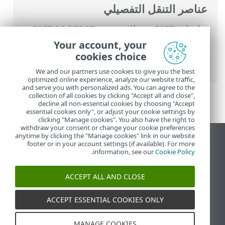
عناصر التنقل التفصيلي
تعليمات ESET عبر الإنترنت
>
ESET PROTECT
On-Prem
>
استخدام ‎ESET PROTECT On-
Your account, your
Prem
>
القائمة الرئيسية ESET PROTECT On-
cookies choice
Prem
>
التقارير
> إنشاء تقرير
We and our partners use cookies to give you the best
optimized online experience, analyze our website traffic,
and serve you with personalized ads. You can agree to the
collection of all cookies by clicking "Accept all and close",
decline all non-essential cookies by choosing "Accept
essential cookies only", or adjust your cookie settings by
clicking "Manage cookies". You also have the right to
withdraw your consent or change your cookie preferences
anytime by clicking the "Manage cookies" link in our website
عرض موقع سطح المكتب
footer or in your account settings (if available). For more
.
information, see our
Cookie Policy
End of Life
قاعدة معارف ESET
ACCEPT ALL AND CLOSE
منتدى ESET
ESET Status Portal
ACCEPT ESSENTIAL COOKIES ONLY
الدعم الإقليمي
MANAGE COOKIES