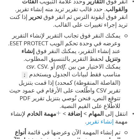
انقر فوق
التقارير
وحدد علامة التبويب
الفئات
والقوالب
. حدد قالب تقرير تريد منه إنشاء تقرير.
انقر فوق أيقونة الترس ثم انقر فوق
تحرير
إذا كنت
تريد إجراء تغييرات على القالب.
يمكنك النقر فوق تجانب التقرير لإنشاء التقرير
وعرضه في وحدة تحكم الويب ESET PROTECT.
عند إنشاء التقرير، يمكنك النقر فوق
إنشاء
وتنزيل
لحفظ التقرير بالتنسيق المطلوب.
يمكنك الاختيار من بين
.pdf
أو
.csv
. CSV
مناسب فقط لبيانات الجدول ويستخدم
;
(الفاصلة المنقوطة) كمحدد) إذا قمت بتنزيل
تقرير CSV واطّلعت على الأرقام في عمود حيث
تتوقع النص، فنحن نُوصي بتنزيل تقرير PDF
للاطّلاع على القيم النصية.
انتقل إلى
المهام
>
إضافة
>
مهمة الخادم
لإنشاء
مهمة
إنشاء تقرير
.
تم إنشاء المهمة الآن وعرضها في قائمة
أنواع