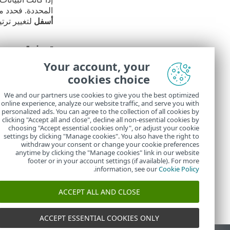
المحددة. فحدد مع
أسفل
لتغيير ترت
تصفية
Your account, your
حدد أسلوب التصف
فوق أيقونة سلة 
cookies choice
We and our partners use cookies to give you the best optimized
ملخص
online experience, analyze our website traffic, and serve you with
personalized ads. You can agree to the collection of all cookies by
في
الملخص
، را
clicking "Accept all and close", decline all non-essential cookies by
choosing "Accept essential cookies only", or adjust your cookie
settings by clicking "Manage cookies". You also have the right to
withdraw your consent or change your cookie preferences
anytime by clicking the "Manage cookies" link in our website
footer or in your account settings (if available). For more
.
information, see our
Cookie Policy
ACCEPT ALL AND CLOSE
ACCEPT ESSENTIAL COOKIES ONLY