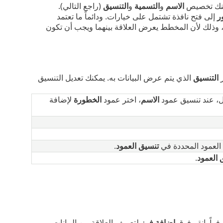
يمكنك تخصيص
الاسم
و
التسمية
و
التنسيق
(راجع التالي).
ر
إلى فتح نافذة تشتمل على خيارات. ودائماً ما تعتمد
وذلك لأن المخطط يعرض العلاقة بينهما ويجب أن تكون
ر
التنسيق
الذي يتم عرض البيانات به. يمكنك تعديل التنسيق
ال، عند تنسيق عمود
الاسم
، اختر عمود
الخطورة
لإضافة
 العمود المحددة في
تنسيق العمود
.
 العمود
.
راً. انقر فوق
إضافة فرز
لتعريف العلاقة بين البيانات