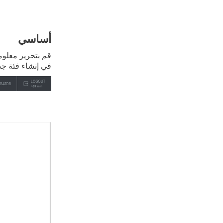
أساسي
قم بتحرير معلو
في إنشاء فئة جد