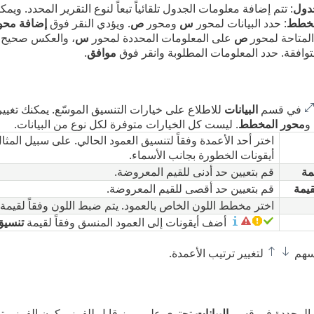
دول
: تتم إضافة معلومات الجدول تلقائياً تبعاً لنوع التقرير المحدد. و
مخطط
: حدد البيانات لمحور
س
ومحور
ص
. ويؤدي النقر فوق
إضافة محو
المتاحة لمحور
ص
على المعلومات المحددة لمحور
س
، والعكس صحيح، 
متوافقة. حدد المعلومات المطلوبة وانقر فوق
موافق
.
في قسم
البيانات
للاطلاع على خيارات التنسيق الموسّع. يمكنك تغيي
و
محور المخطط
. ليست كل الخيارات متوفرة لكل نوع من البيانات.
اختر أحد الأعمدة وفقاً لتنسيق العمود الحالي. على سبيل المث
أيقونات الخطورة بجانب الأسماء.
مة
قم بتعيين حد أدنى للقيم المعروضة.
قيمة
قم بتعيين حد أقصى للقيم المعروضة.
اختر مخطط اللون الخاص بالعمود. يتم ضبط اللون وفقاً لقيمة
أضف أيقونات إلى العمود المنسق وفقاً لقيمة
تنسيق
أسهم
لتغيير ترتيب الأعمدة.
ات المحددة في قسم
البيانات
تحتوي على رمز قابل للفرز، يكون الفرز متوف