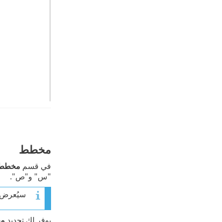
مخطط
في قسم
مخطط
"س" و"ص".
سيُعرض 
يوفر لك تحديد
م