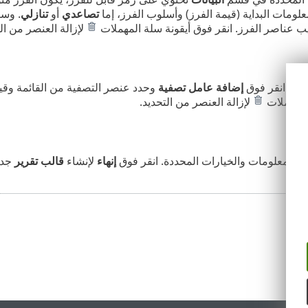
لومات البداية (قيمة الفرز) وأسلوب الفرز، إما
تصاعدي
أو
تنازلي
. وسي
يب عناصر الفرز. انقر فوق أيقونة سلة المهملات
لإزالة العنصر من الت
ية. انقر فوق
إضافة عامل تصفية
وحدد عنصر التصفية من القائمة وقيم
المهملات
لإزالة العنصر من التحديد.
جع المعلومات والخيارات المحددة. انقر فوق
إنهاء
لإنشاء
قالب تقرير
جدي