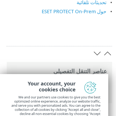
تحديثات تلقائية
حول ESET PROTECT On-Prem
عناصر التنقل التفصيلي
تعليمات ESET عبر الإنترنت
>
ESET PROTECT
Your account, your
On-Prem
>
استخدام ‎ESET PROTECT On-
cookies choice
Prem
We and our partners use cookies to give you the best
optimized online experience, analyze our website traffic,
and serve you with personalized ads. You can agree to the
collection of all cookies by clicking "Accept all and close",
decline all non-essential cookies by choosing "Accept