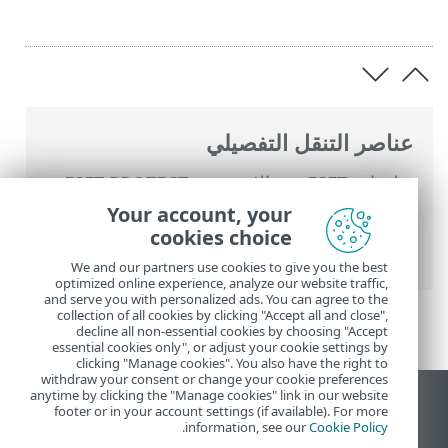
عناصر التنقل التفصيلي
تعليمات ESET عبر الإنترنت
>
ESET PROTECT
On-Prem
>
استخدام ‎ESET PROTECT On-
Your account, your
Prem
>
القائمة الرئيسية ESET PROTECT On-
cookies choice
Prem
>
المهام
>
مهام العميل
> إدارة العزل
We and our partners use cookies to give you the best
optimized online experience, analyze our website traffic,
and serve you with personalized ads. You can agree to the
collection of all cookies by clicking "Accept all and close",
decline all non-essential cookies by choosing "Accept
essential cookies only", or adjust your cookie settings by
clicking "Manage cookies". You also have the right to
withdraw your consent or change your cookie preferences
anytime by clicking the "Manage cookies" link in our website
عرض موقع سطح المكتب
footer or in your account settings (if available). For more
.
information, see our
Cookie Policy
End of Life