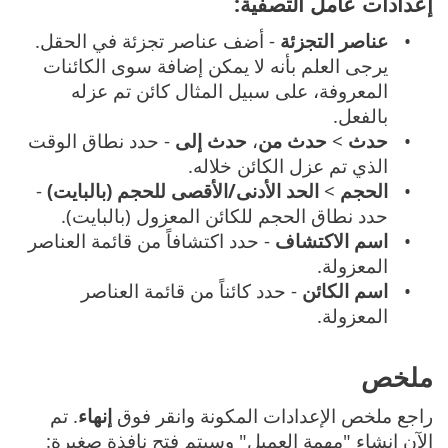
إعدادات عامل التصفية:
عناصر التجزئة
- أضف عناصر تجزئة في الحقل.
يرجى العلم بأنه لا يمكن إضافة سوى الكائنات
المعروفة، على سبيل المثال كائن تم عزله
بالفعل.
حدث
>
حدث من
،
حدث إلى
- حدد نطاق الوقت
الذي تم عزل الكائن خلاله.
الحجم
>
الحد الأدنى/الأقصى للحجم (بالبايت)
-
حدد نطاق الحجم للكائن المعزول (بالبايت).
اسم الاكتشاف
- حدد اكتشافاً من قائمة العناصر
المعزولة.
اسم الكائن
- حدد كائناً من قائمة العناصر
المعزولة.
ملخص
راجع ملخص الإعدادات المكونة وانقر فوق
إنهاء
. تم
الآن إنشاء "مهمة العميل" وسيتم فتح نافذة صغيرة: