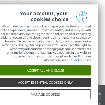
Your account, your
cookies choice
We and our partners use cookies to give you the best optimized
online experience, analyze our website traffic, and serve you with
personalized ads. You can agree to the collection of all cookies by
في
المهام
، يمكن
clicking "Accept all and close", decline all non-essential cookies by
choosing "Accept essential cookies only", or adjust your cookie
settings by clicking "Manage cookies". You also have the right to
withdraw your consent or change your cookie preferences
anytime by clicking the "Manage cookies" link in our website
footer or in your account settings (if available). For more
.
information, see our
Cookie Policy
ACCEPT ALL AND CLOSE
ACCEPT ESSENTIAL COOKIES ONLY
End of Life
قاعدة معارف ESET
منتدى ESET
ESET Status Portal
ا
MANAGE COOKIES
© 1992 - 2026 ESET, spol. s r.o.‎ - جميع الحقوق محفوظة.