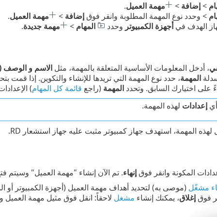
ام
>
إضافة
>
مهمة العميل
.
ام
> وحدد نوع المهمة المطلوبة وانقر فوق
إضافة
>
مهمة العميل
.
هاز الهدف في
أجهزة الكمبيوتر
وحدد
المهام
>
مهمة جديدة
.
ي
، أدخل المعلومات الأساسية المتعلقة بالمهمة، مثل
الاسم و الوصف (ا
سدلة
المهمة
، حدد نوع المهمة التي تريدها للإنشاء والتكوين. إذا قمت ب
ءً على اختيارك السابق. وتحدد
المهمة
(راجع
قائمة كل المهام
) الإعدادا
أي
إعدادات
لهذه المهمة.
هذه المهمة، استهدف جهاز كمبيوتر مثبت عليه جهاز استشعار RD.
ادات المكونة وانقر فوق
إنهاء
. تم الآن إنشاء "مهمة العميل" وسيتم فت
ء مشغّل
(موصى به) لتحديد أهداف مهمة العميل (أجهزة الكمبيوتر أو ا
قر فوق
إغلاق
، يمكنك إنشاء
مشغل
لاحقاً: انقل فوق مثيل مهمة العميل 