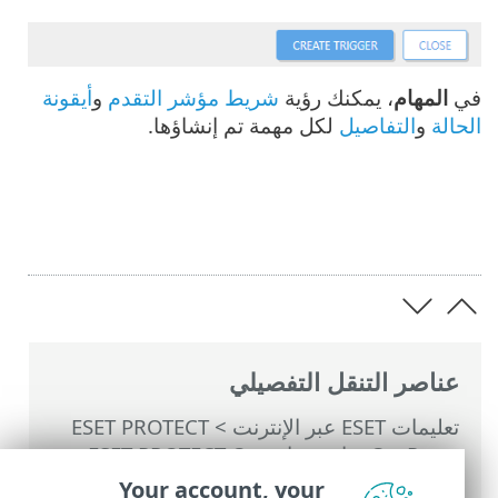
في
المهام
، يمكنك رؤية
شريط مؤشر التقدم
و
أيقونة
الحالة
و
التفاصيل
لكل مهمة تم إنشاؤها.
عناصر التنقل التفصيلي
تعليمات ESET عبر الإنترنت
>
ESET PROTECT
On-Prem
>
استخدام ‎ESET PROTECT On-
Prem
>
القائمة الرئيسية ESET PROTECT On-
Your account, your