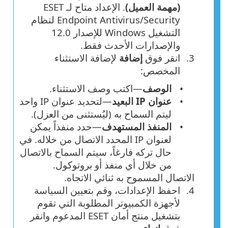
(مهمة العميل)
. الإعداد متاح لـ ESET
Endpoint Antivirus/Security لنظام
التشغيل Windows للإصدار 12.0
والإصدارات الأحدث فقط.
انقر فوق
إضافة
لإضافة الاستثناء
المخصص:
الوصف
—اكتب وصف الاستثناء.
عنوان IP البعيد
—لتحديد عنوان IP واحد
ليتم السماح به (ليُستثنى من العزل).
المنفذ المستهدف
—حدد منفذاً يمكن
لعنوان IP المحدد الاتصال من خلاله. في
حال تركه فارغاً، سيتم السماح بالاتصال
من خلال أي منفذ أو بروتوكول.
الاتصال المسموح به ثنائي الاتجاه.
احفظ الإعدادات، وقم بتعيين السياسة
لأجهزة الكمبيوتر المطلوبة التي تقوم
بتشغيل منتج أمان ESET المدعوم وانقر