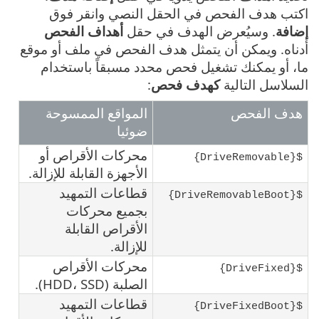
اكتب هدف الفحص في الحقل النصي وانقر فوق
إضافة
. وسيُعرض الهدف في حقل
أهداف الفحص
أدناه. ويمكن أن يتمثل هدف الفحص في ملف أو موقع
ما، أو يمكنك تشغيل فحص محدد مسبقاً باستخدام
السلاسل التالية
كهدف فحص
:
هدف الفحص
المواقع الممسوحة
ضوئيا
محركات الأقراص أو
${DriveRemovable}
الأجهزة القابلة للإزالة.
قطاعات التمهيد
${DriveRemovableBoot}
بجميع محركات
الأقراص القابلة
للإزالة.
محركات الأقراص
${DriveFixed}
الصلبة (HDD، SSD).
قطاعات التمهيد
${DriveFixedBoot}