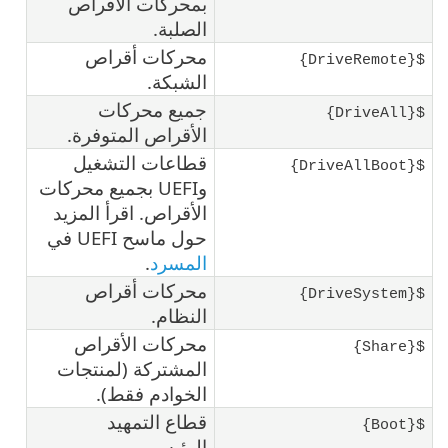
بمحركات الأقراص
الصلبة.
محركات أقراص
${DriveRemote}
الشبكة.
جميع محركات
${DriveAll}
الأقراص المتوفرة.
قطاعات التشغيل
${DriveAllBoot}
وUEFI بجميع محركات
الأقراص. اقرأ المزيد
حول ماسح UEFI في
المسرد
.
محركات أقراص
${DriveSystem}
النظام.
محركات الأقراص
${Share}
المشتركة (لمنتجات
الخوادم فقط).
قطاع التمهيد
${Boot}
الرئيسي.