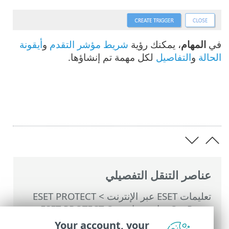
في
المهام
، يمكنك رؤية
شريط مؤشر التقدم
و
أيقونة
الحالة
و
التفاصيل
لكل مهمة تم إنشاؤها.
عناصر التنقل التفصيلي
تعليمات ESET عبر الإنترنت
>
ESET PROTECT
On-Prem
>
استخدام ‎ESET PROTECT On-
Prem
>
القائمة الرئيسية ESET PROTECT On-
Your account, your