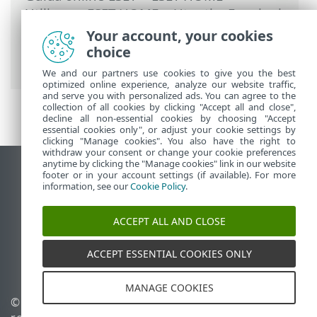
Utilizzare ESET HOME
>
Utenti
>
Funzioni
ESET assegnate all’utente
>
Anti-Furto
>
Your account, your cookies
Dispositivi protetti da Anti-Furto
>
choice
Ottimizzazione
We and our partners use cookies to give you the best
optimized online experience, analyze our website traffic,
and serve you with personalized ads. You can agree to the
collection of all cookies by clicking "Accept all and close",
decline all non-essential cookies by choosing "Accept
essential cookies only", or adjust your cookie settings by
clicking "Manage cookies". You also have the right to
withdraw your consent or change your cookie preferences
anytime by clicking the "Manage cookies" link in our website
Visualizza sito desktop
footer or in your account settings (if available). For more
information, see our
Cookie Policy
.
End of Life
ESET Knowledge Base
ACCEPT ALL AND CLOSE
Forum ESET
ESET Status Portal
ACCEPT ESSENTIAL COOKIES ONLY
Supporto regionale
MANAGE COOKIES
© 1992 - 2026 ESET, spol. s
Gestisci cookie