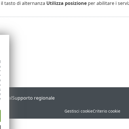
il tasto di alternanza
Utilizza posizione
per abilitare i servi
d
h
y
y
e
o
s
e
Portal
Supporto regionale
e
Gestisci cookie
Criterio cookie