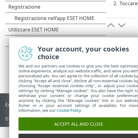
2.
Toccare 
Your account, your cookies
choice
We and our partners use cookies to give you the best optimize
online experience, analyze our website traffic, and serve you wit
personalized ads. You can agree to the collection of all cookies b
clicking "Accept all and close", decline all non-essential cookies b
choosing "Accept essential cookies only", or adjust your cooki
settings by clicking "Manage cookies". You also have the right t
withdraw your consent or change your cookie preference
anytime by clicking the "Manage cookies" link in our websit
End of Life
ESET Knowledge Base
Forum ESET
ESET Status 
footer or in your account settings (if available). For mor
information, see our
Cookie Policy
.
© 1992 - 2026 ESET, spol. s r.o. - Tutti i diritti riservati.
ACCEPT ALL AND CLOSE