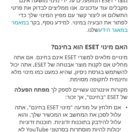
מוצרי ESET המופעלים על ידי מינוי מושעה אינם
מקבלים עוד עדכונים. אנו ממליצים לבדוק את פרטי
התשלום או ליצור קשר עם מפיץ המינוי שלך כדי
לפתור את הבעיה במינוי. למידע נוסף, בקר
במאמר
במאגר הידע
שלנו.
האם מינוי ESET הוא בחינם?
מינויים מלאים למוצרי ESET אינם בחינם. אם אתה
מחליט אם לקנות מוצר אבטחה של ESET, אתה יכול
להשתמש בגרסת ניסיון, שהיא כמעט כמו מינוי מלא
וחינמית לתקופה מסוימת.
מקורות אינטרנט עשויים לספק לך
מפתח הפעלה
של ESET "בחינם", אך זכור:
אם תלחץ על מודעה "מינוי ESET בחינם", אתה
עלול לסכן את המחשב או המכשיר שלך, והוא
עלול להידבק בתוכנות זדוניות. תוכנות זדוניות
יכולות להיות מוסתרות בסרטוני YouTube לא