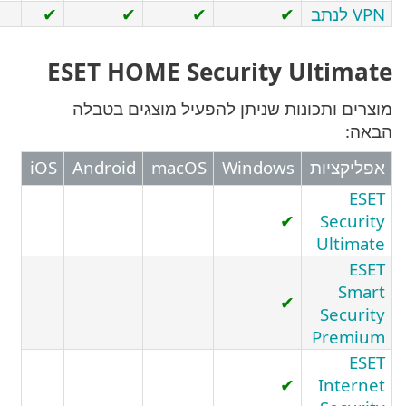
✔
✔
✔
✔
ESET HOME Security Ult
ותכונות שניתן להפעיל מוצגים בטבלה
יות
Windows
macOS
Android
iOS
✔
Se
Ul
✔
Se
Pr
✔
In