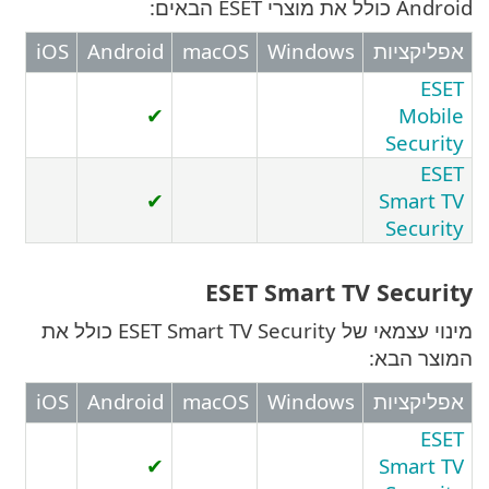
באים:
יות
Windows
macOS
Android
iOS
✔
Se
✔
Sm
Se
ESET Smart TV Se
מינוי עצמאי של ESET Smart TV Security כולל את
בא:
יות
Windows
macOS
Android
iOS
✔
Sm