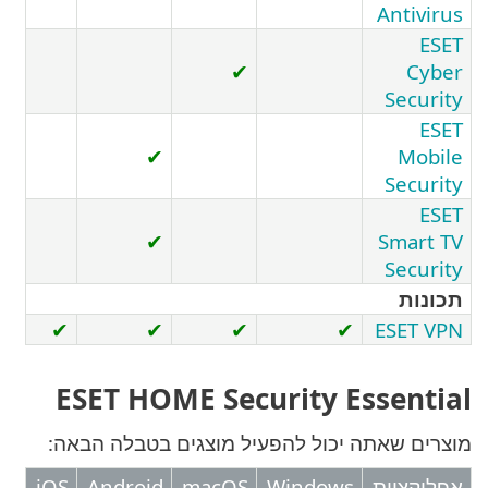
Ant
✔
Se
✔
Se
✔
Sm
Se
✔
✔
✔
✔
ES
ESET HOME Security Esse
שאתה יכול להפעיל מוצגים בטבלה הבאה:
יות
Windows
macOS
Android
iOS