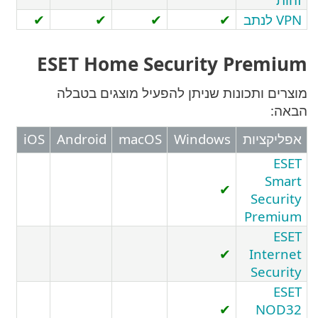
✔
✔
✔
✔
ESET Home Security Pr
ותכונות שניתן להפעיל מוצגים בטבלה
יות
Windows
macOS
Android
iOS
✔
Se
Pr
✔
In
Se
✔
N