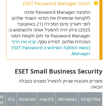
ת ESET Password Manager
התכונה Password Manager זמינה
לקוחות שהפעילו את המינוי השנתי שלהם
לפני תאריך סיום המכירה (21 באוקטובר
2025) וניתן יהיה להפעיל אותה ולהשתמש ב-
Password Manager עד תום תקופת המנוי
נוכחית שלהם. למידע נוסף,
קרא את הדף
בנושא הפסקת השימוש ב-ESET Password
.
Manage
ESET Small Business Sec
ותכונות שניתן להפעיל מוצגים בטבלה
Windows
יות
Windows
macOS
Android
iOS
Server