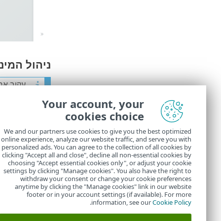
ניהול המינוי שלך
עקוב אח
Your account, your
התחבר לחשבון ET HOME
cookies choice
בתפריט הצד
We and our partners use cookies to give you the best optimized
online experience, analyze our website traffic, and serve you with
בחר מינוי ו
personalized ads. You can agree to the collection of all cookies by
במקטע
אפשר
clicking "Accept all and close", decline all non-essential cookies by
choosing "Accept essential cookies only", or adjust your cookie
settings by clicking "Manage cookies". You also have the right to
withdraw your consent or change your cookie preferences
anytime by clicking the "Manage cookies" link in our website
footer or in your account settings (if available). For more
.
information, see our
Cookie Policy