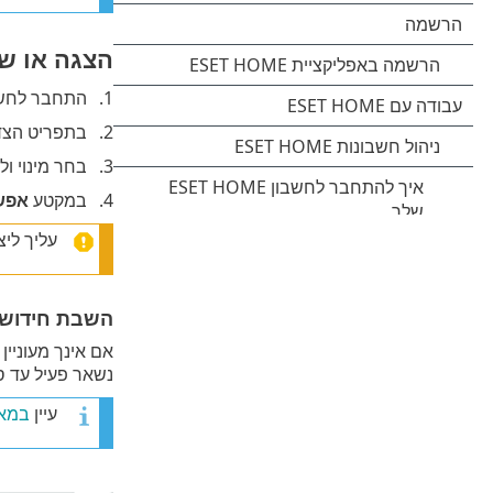
הצגה או שי
התחבר לחשבון ET HOME
בתפריט הצד
בחר מינוי ו
במקטע
אפשר
עליך ליצ
השבת חידוש 
אם אינך מעוניי
נשאר פעיל עד סו
עיין
במאמר